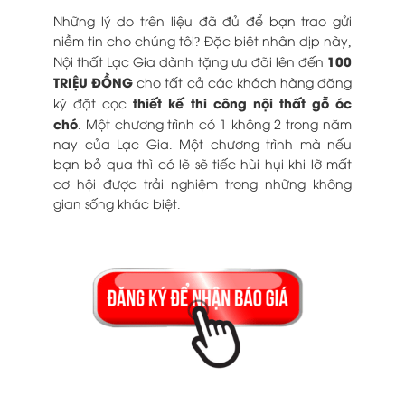
Những lý do trên liệu đã đủ để bạn trao gửi
niềm tin cho chúng tôi? Đặc biệt nhân dịp này,
100
Nội thất Lạc Gia dành tặng ưu đãi lên đến
TRIỆU ĐỒNG
cho tất cả các khách hàng đăng
thiết kế thi công nội thất gỗ óc
ký đặt cọc
chó
. Một chương trình có 1 không 2 trong năm
nay của Lạc Gia. Một chương trình mà nếu
bạn bỏ qua thì có lẽ sẽ tiếc hùi hụi khi lỡ mất
cơ hội được trải nghiệm trong những không
gian sống khác biệt.