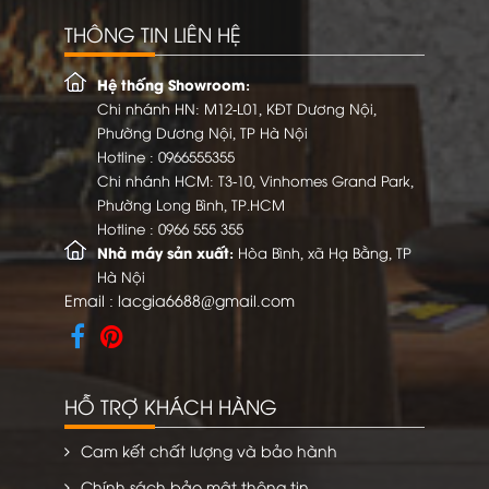
THÔNG TIN LIÊN HỆ
Hệ thống Showroom:
Chi nhánh HN: M12-L01, KĐT Dương Nội,
Phường Dương Nội, TP Hà Nội
Hotline :
0966555355
Chi nhánh HCM: T3-10, Vinhomes Grand Park,
Phường Long Bình, TP.HCM
Hotline :
0966 555 355
Nhà máy sản xuất:
Hòa Bình, xã Hạ Bằng, TP
Hà Nội
Email :
lacgia6688@gmail.com
HỖ TRỢ KHÁCH HÀNG
Cam kết chất lượng và bảo hành
Chính sách bảo mật thông tin