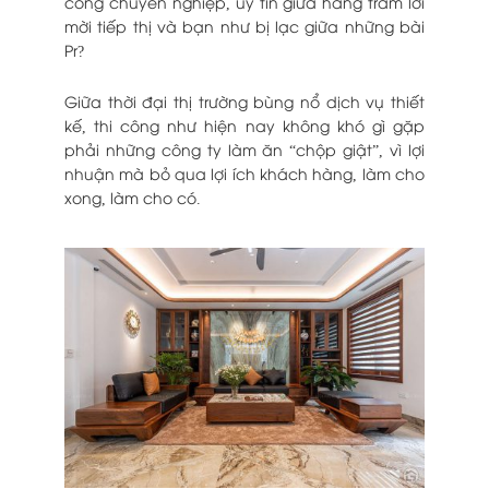
công chuyên nghiệp, uy tín giữa
hàng trăm lời
mời tiếp thị và bạn như bị lạc giữa những bài
Pr?
Giữa thời đại thị trường bùng nổ dịch vụ thiết
kế, thi công như hiện nay không khó gì gặp
phải những công ty làm ăn “chộp giật”, vì lợi
nhuận mà bỏ qua lợi ích khách hàng, làm cho
xong, làm cho có.