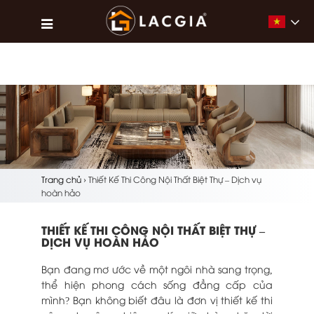
Vietna
Trang chủ
›
Thiết Kế Thi Công Nội Thất Biệt Thự – Dịch vụ
hoàn hảo
THIẾT KẾ THI CÔNG NỘI THẤT BIỆT THỰ –
DỊCH VỤ HOÀN HẢO
Bạn đang mơ ước về một ngôi nhà sang trọng,
thể hiện phong cách sống đẳng cấp của
mình?
Bạn không biết đâu là đơn vị thiết kế thi