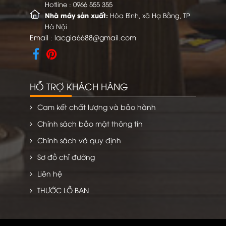
Hotline :
0966 555 355
Nhà máy sản xuất:
Hòa Bình, xã Hạ Bằng, TP
Hà Nội
Email :
lacgia6688@gmail.com
HỖ TRỢ KHÁCH HÀNG
Cam kết chất lượng và bảo hành
Chính sách bảo mật thông tin
Chính sách và quy định
Sơ đồ chỉ đường
Liên hệ
THƯỚC LỖ BAN