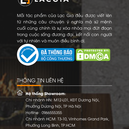
Mỗi tác phẩm của Lạc Gia đều được viết lên
từ những câu chuyện ý nghĩa mà sứ mệnh
cuối cùng chính là sự xóa nhòa mọi đứt đoạn
trong cuộc sống đương đại, kết nối con người
với tự nhiên và muôn điều bình dị.
THÔNG TIN LIÊN HỆ
Hệ thống Showroom:
Chi nhánh HN: M12-L01, KĐT Dương Nội,
Phường Dương Nội, TP Hà Nội
Hotline :
0966555355
Chi nhánh HCM: T3-10, Vinhomes Grand Park,
Phường Long Bình, TP.HCM