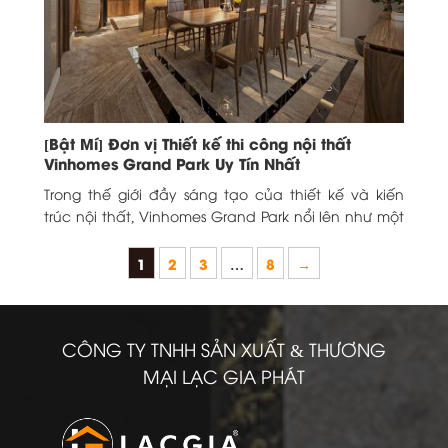
[Bật Mí] Đơn vị Thiết kế thi công nội thất
Vinhomes Grand Park Uy Tín Nhất
Trong thế giới đầy sáng tạo của thiết kế và kiến
trúc nội thất, Vinhomes Grand Park nổi lên như một
biểu tượng mới. Mở...
1
2
3
…
8
→
CÔNG TY TNHH SẢN XUẤT & THƯƠNG
MẠI LẠC GIA PHÁT