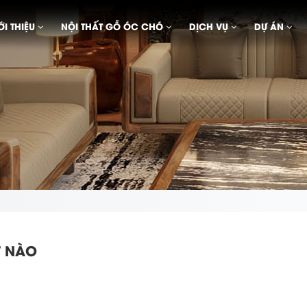
ỚI THIỆU
NỘI THẤT GỖ ÓC CHÓ
DỊCH VỤ
DỰ ÁN
T NÀO