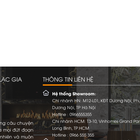
LẠC GIA
THÔNG TIN LIÊN HỆ
Hệ thống Showroom:
Chi nhánh HN: M12-L01, KĐT Dương Nội, P
Dương Nội, TP Hà Nội
Hotline :
0966555355
Chi nhánh HCM: T3-10, Vinhomes Grand Par
ững câu chuyện
Long Bình, TP.HCM
a mọi đứt đoạn
Hotline :
0966 555 355
ự nhiên và muôn