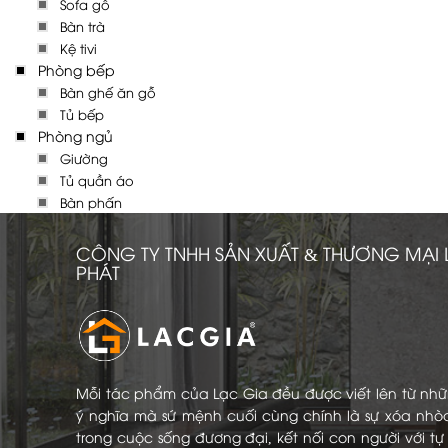
Sofa gỗ
Bàn trà
Kệ tivi
Phòng bếp
Bàn ghế ăn gỗ
Tủ bếp
Phòng ngủ
Giường
Tủ quần áo
Bàn phấn
CÔNG TY TNHH SẢN XUẤT & THƯƠNG MẠI 
PHÁT
Mỗi tác phẩm của Lạc Gia đều được viết lên từ nh
ý nghĩa mà sứ mệnh cuối cùng chính là sự xóa nhò
trong cuộc sống đương đại, kết nối con người với t