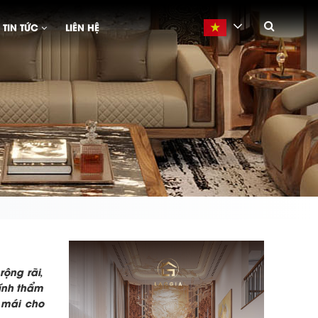
TIN TỨC
LIÊN HỆ
Vietnamese
ộng rãi,
tính thẩm
 mái cho