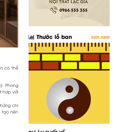
Thước lỗ ban
xem ngay
ạn có thể
kỳ. Phong
t hợp với
Những chi
ẽ tạo nên