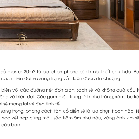
 ngủ master 30m2 là lựa chọn phong cách nội thất phù hợp. B
cách hiện đại và sang trọng vẫn luôn được ưa chuộng.
 biến với các đường nét đơn giản, sạch sẽ và không quá cầu 
ãng và hiện đại. Các gam màu trung tính như trắng, xám, be kế
i sẽ mang lại vẻ đẹp tinh tế.
ự sang trọng, phong cách tân cổ điển sẽ là lựa chọn hoàn hảo. 
 tinh xảo kết hợp cùng màu sắc trầm ấm như nâu, vàng ánh kim s
 của bạn.