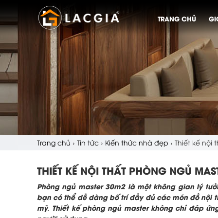
TRANG CHỦ
GI
Trang chủ
›
Tin tức
›
Kiến thức nhà đẹp
›
Thiết kế nội
THIẾT KẾ NỘI THẤT PHÒNG NGỦ MAS
Phòng ngủ master 30m2 là một không gian lý tưởng
bạn có thể dễ dàng bố trí đầy đủ các món đồ nội t
mỹ. Thiết kế phòng ngủ master không chỉ đáp ứn