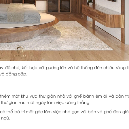
ay đồ nhỏ, kết hợp với gương lớn và hệ thống đèn chiếu sáng t
i và đẳng cấp.
 thêm một khu vực thư giãn nhỏ với ghế bành êm ái và bàn tr
 thư giãn sau một ngày làm việc căng thẳng.
 có thể bố trí một góc làm việc nhỏ gọn với bàn và ghế đơn gi
 ngủ.