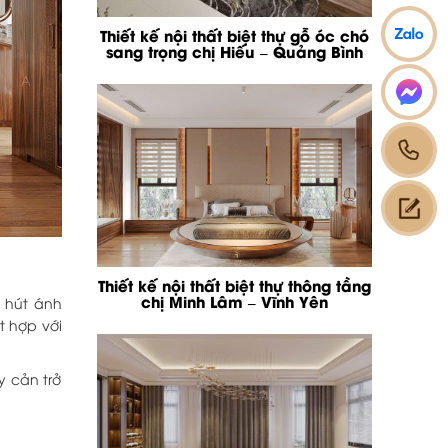
Thiết kế nội thất biệt thự gỗ óc chó
sang trọng chị Hiếu – Quảng Bình
Thiết kế nội thất biệt thự thông tầng
chị Minh Lâm – Vĩnh Yên
u hút ánh
t hợp với
y cản trở