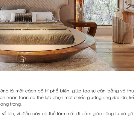
ờng là một cách bố trí phổ biến, giúp tạo sự cân bằng và th
ạn hoàn toàn có thể lựa chọn một chiếc giường king-size lớn, kế
sang trọng.
sổ lớn, vì điều này có thể làm mất đi cảm giác riêng tư và gâ