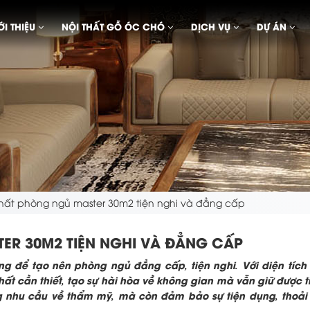
ỚI THIỆU
NỘI THẤT GỖ ÓC CHÓ
DỊCH VỤ
DỰ ÁN
 thất phòng ngủ master 30m2 tiện nghi và đẳng cấp
TER 30M2 TIỆN NGHI VÀ ĐẲNG CẤP
 để tạo nên phòng ngủ đẳng cấp, tiện nghi. Với diện tích r
hất cần thiết, tạo sự hài hòa về không gian mà vẫn giữ được 
g nhu cầu về thẩm mỹ, mà còn đảm bảo sự tiện dụng, thoải