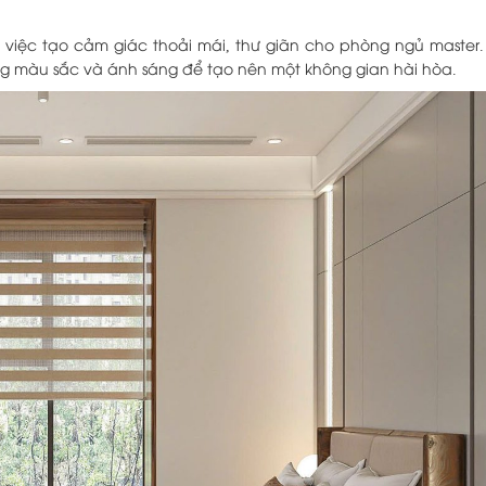
 việc tạo cảm giác thoải mái, thư giãn cho phòng ngủ master.
ụng màu sắc và ánh sáng để tạo nên một không gian hài hòa.