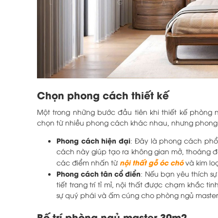
Chọn phong cách thiết kế
Một trong những bước đầu tiên khi thiết kế phòng
chọn từ nhiều phong cách khác nhau, nhưng phong 
Phong cách hiện đại
: Đây là phong cách phổ
cách này giúp tạo ra không gian mở, thoáng đ
nội thất gỗ óc chó
các điểm nhấn từ
và kim loạ
Phong cách tân cổ điển
: Nếu bạn yêu thích s
tiết trang trí tỉ mỉ, nội thất được chạm khắc
sự quý phái và ấm cúng cho phòng ngủ master
Bố trí phòng ngủ master 30m2