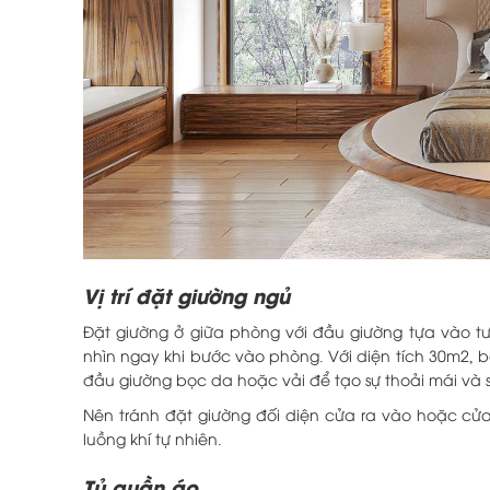
Vị trí đặt giường ngủ
Đặt giường ở giữa phòng với đầu giường tựa vào tư
nhìn ngay khi bước vào phòng. Với diện tích 30m2, b
đầu giường bọc da hoặc vải để tạo sự thoải mái và 
Nên tránh đặt giường đối diện cửa ra vào hoặc cửa 
luồng khí tự nhiên.
Tủ quần áo