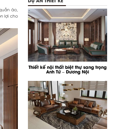
DỰ ÁN THIẾT KẾ
 quần áo,
n lợi cho
Thiết kế nội thất biệt thự sang trọng
Anh Tứ – Dương Nội