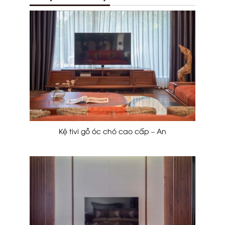
Kệ tivi gỗ óc chó cao cấp – An