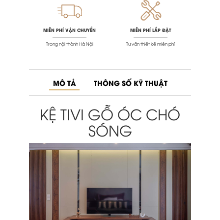
MIỄN PHÍ VẬN CHUYỂN
MIỄN PHÍ LẮP ĐẶT
Trong nội thành Hà Nội
Tư vấn thiết kế miễn phí
MÔ TẢ
THÔNG SỐ KỸ THUẬT
KỆ TIVI GỖ ÓC CHÓ
SÓNG