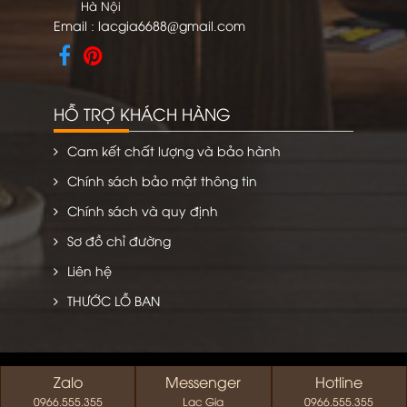
Hà Nội
Email :
lacgia6688@gmail.com
HỖ TRỢ KHÁCH HÀNG
Cam kết chất lượng và bảo hành
Chính sách bảo mật thông tin
Chính sách và quy định
Sơ đồ chỉ đường
Liên hệ
THƯỚC LỖ BAN
Copyright © 2013 by noithatlacgia.vn. All rights
Zalo
Messenger
Hotline
reserved
0966.555.355
Lạc Gia
0966.555.355