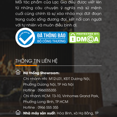
Mỗi tác phẩm của Lạc Gia đều được viết lên
từ những câu chuyện ý nghĩa mà sứ mệnh
cuối cùng chính là sự xóa nhòa mọi đứt đoạn
trong cuộc sống đương đại, kết nối con người
với tự nhiên và muôn điều bình dị.
THÔNG TIN LIÊN HỆ
Hệ thống Showroom:
Chi nhánh HN: M12-L01, KĐT Dương Nội,
Phường Dương Nội, TP Hà Nội
Hotline :
0966555355
Chi nhánh HCM: T3-10, Vinhomes Grand Park,
Phường Long Bình, TP.HCM
Hotline :
0966 555 355
Nhà máy sản xuất:
Hòa Bình, xã Hạ Bằng, TP