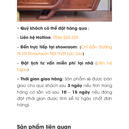
+ Quý khách có thể đặt hàng qua :
– Liên hệ H
otline
:
0966.555.355
– Đ
ến trực tiếp tại showroom: (
Chỉ dẫn đường
)
đi tới Showroom Nội Thất Lạc Gia
– Đặt lịch tư vấn miễn phí tại nhà
(
Liên hệ
ngay
)
+ Thời gian giao hàng:
Sản phẩm sẽ được bàn
3 ngày
giao cho quý khách sau
nếu tình trang
10 – 15 ngày
hàng có sẵn và sau
nếu đóng
đặt (thời gian được tính kể từ ngày chốt đơn
hàng).
Sản phẩm liên quan