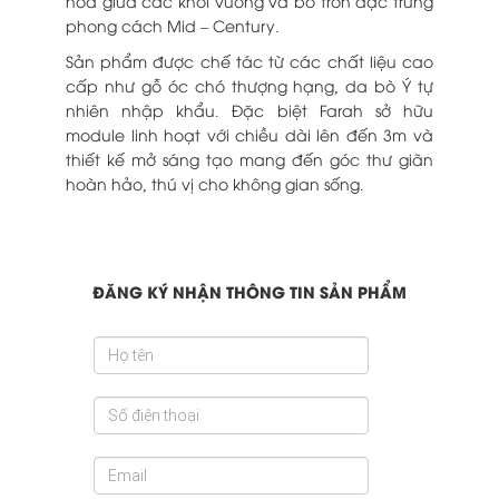
hòa giữa các khối vuông và bo tròn đặc trưng
phong cách Mid – Century.
Sản phẩm được chế tác từ các chất liệu cao
cấp như gỗ óc chó thượng hạng, da bò Ý tự
nhiên nhập khẩu. Đặc biệt Farah sở hữu
module linh hoạt với chiều dài lên đến 3m và
thiết kế mở sáng tạo mang đến góc thư giãn
hoàn hảo, thú vị cho không gian sống.
ĐĂNG KÝ NHẬN THÔNG TIN SẢN PHẨM