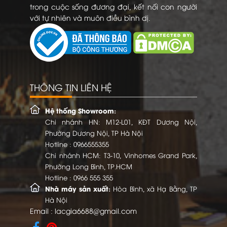
trong cuộc sống đương đại, kết nối con người
với tự nhiên và muôn điều bình dị.
THÔNG TIN LIÊN HỆ
Hệ thống Showroom:
Chi nhánh HN: M12-L01, KĐT Dương Nội,
Phường Dương Nội, TP Hà Nội
Hotline :
0966555355
Chi nhánh HCM: T3-10, Vinhomes Grand Park,
Phường Long Bình, TP.HCM
Hotline :
0966 555 355
Nhà máy sản xuất:
Hòa Bình, xã Hạ Bằng, TP
Hà Nội
Email :
lacgia6688@gmail.com