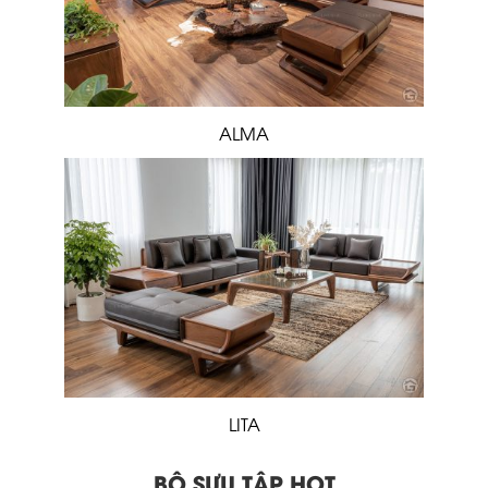
ALMA
LITA
BỘ SƯU TẬP HOT