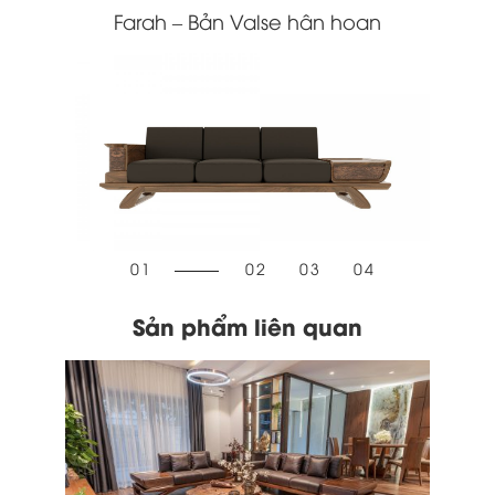
Farah – Bản Valse hân hoan
1
2
3
4
Sản phẩm liên quan