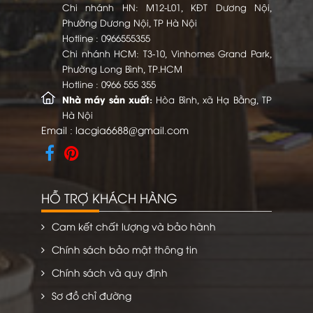
Chi nhánh HN: M12-L01, KĐT Dương Nội,
Phường Dương Nội, TP Hà Nội
Hotline :
0966555355
Chi nhánh HCM: T3-10, Vinhomes Grand Park,
Phường Long Bình, TP.HCM
Hotline :
0966 555 355
Nhà máy sản xuất:
Hòa Bình, xã Hạ Bằng, TP
Hà Nội
Email :
lacgia6688@gmail.com
HỖ TRỢ KHÁCH HÀNG
Cam kết chất lượng và bảo hành
Chính sách bảo mật thông tin
Chính sách và quy định
Sơ đồ chỉ đường