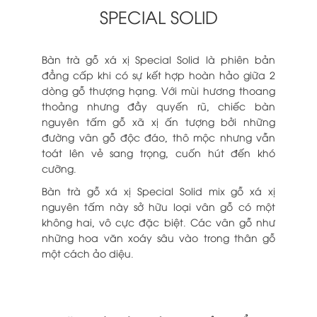
SPECIAL SOLID
Bàn trà gỗ xá xị Special Solid là phiên bản
đẳng cấp khi có sự kết hợp hoàn hảo giữa 2
dòng gỗ thượng hạng. Với mùi hương thoang
thoảng nhưng đầy quyến rũ, chiếc bàn
nguyên tấm gỗ xã xị ấn tượng bởi những
đường vân gỗ độc đáo, thô mộc nhưng vẫn
toát lên vẻ sang trọng, cuốn hút đến khó
cưỡng.
Bàn trà gỗ xá xị Special Solid mix gỗ xá xị
nguyên tấm này sở hữu loại vân gỗ có một
không hai, vô cực đặc biệt. Các vân gỗ như
những hoa văn xoáy sâu vào trong thân gỗ
một cách ảo diệu.