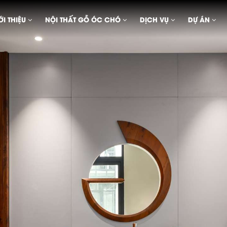
ỚI THIỆU
NỘI THẤT GỖ ÓC CHÓ
DỊCH VỤ
DỰ ÁN