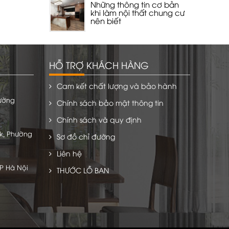
Những thông tin cơ bản
khi làm nội thất chung cư
nên biết
HỖ TRỢ KHÁCH HÀNG
Cam kết chất lượng và bảo hành
hường
Chính sách bảo mật thông tin
Chính sách và quy định
k, Phường
Sơ đồ chỉ đường
Liên hệ
TP Hà Nội
THƯỚC LỖ BAN