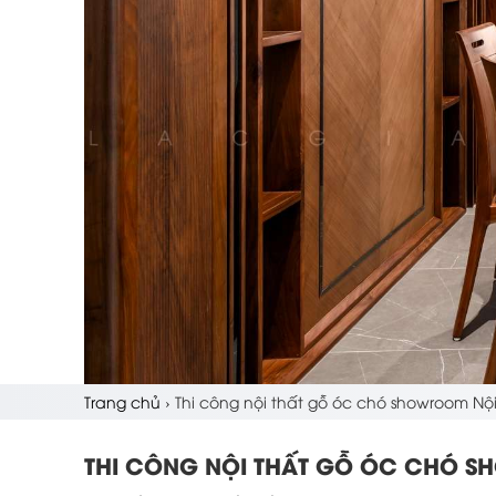
Trang chủ
›
Thi công nội thất gỗ óc chó showroom Nộ
THI CÔNG NỘI THẤT GỖ ÓC CHÓ S