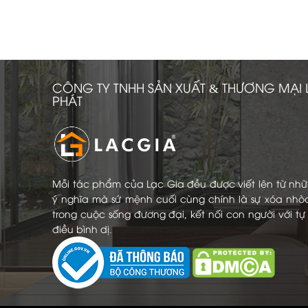
CÔNG TY TNHH SẢN XUẤT & THƯƠNG MẠI 
PHÁT
Mỗi tác phẩm của Lạc Gia đều được viết lên từ nh
ý nghĩa mà sứ mệnh cuối cùng chính là sự xóa nhò
trong cuộc sống đương đại, kết nối con người với t
điều bình dị.