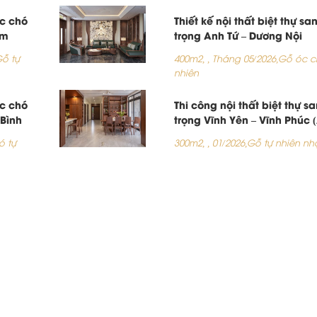
óc chó
Thiết kế nội thất biệt thự sa
am
trọng Anh Tứ – Dương Nội
ỗ tự
400m2,
,
Tháng 05/2026,
Gỗ óc c
nhiên
óc chó
Thi công nội thất biệt thự s
 Bình
trọng Vĩnh Yên – Vĩnh Phúc 
Chị Minh Lâm)
ó tự
300m2,
,
01/2026,
Gỗ tự nhiên nh