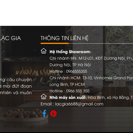
LẠC GIA
THÔNG TIN LIÊN HỆ
Hệ thống Showroom:
Chi nhánh HN: M12-L01, KĐT Dương Nội, P
Dương Nội, TP Hà Nội
Hotline :
0966555355
Chi nhánh HCM: T3-10, Vinhomes Grand Par
ững câu chuyện
Long Bình, TP.HCM
a mọi đứt đoạn
Hotline :
0966 555 355
ự nhiên và muôn
Nhà máy sản xuất:
Hòa Bình, xã Hạ Bằng, 
Email :
lacgia6688@gmail.com