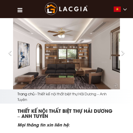
Vietna
Previous
Nex
Trang chủ
›
Thiết kế nội thất biệt thự Hải Dương – Anh
Tuyên
THIẾT KẾ NỘI THẤT BIỆT THỰ HẢI DƯƠNG
– ANH TUYÊN
Mọi thông tin xin liên hệ: