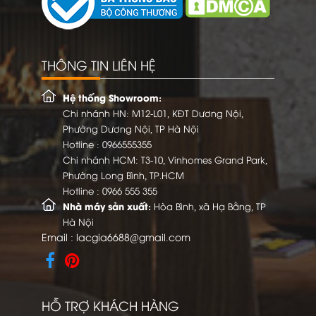
THÔNG TIN LIÊN HỆ
Hệ thống Showroom:
Chi nhánh HN: M12-L01, KĐT Dương Nội,
Phường Dương Nội, TP Hà Nội
Hotline :
0966555355
Chi nhánh HCM: T3-10, Vinhomes Grand Park,
Phường Long Bình, TP.HCM
Hotline :
0966 555 355
Nhà máy sản xuất:
Hòa Bình, xã Hạ Bằng, TP
Hà Nội
Email :
lacgia6688@gmail.com
HỖ TRỢ KHÁCH HÀNG