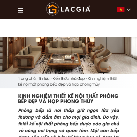
Vietna
Trang chủ
›
Tin tức
›
Kiến thức nhà đẹp
›
Kinh nghiệm thiết
kế nội thất phòng bếp đẹp và hợp phong thủy
KINH NGHIỆM THIẾT KẾ NỘI THẤT PHÒNG
BẾP ĐẸP VÀ HỢP PHONG THỦY
Phòng bếp là nơi thắp giữ ngọn lửa yêu
thương và đầm ấm cho mọi gia đình. Do vậy,
thiết kế nội thất phòng bếp được các gia chủ
vô cùng coi trọng và quan tâm. Một căn bếp
được sắp xếp và bày trí khoa học sẽ đem lại