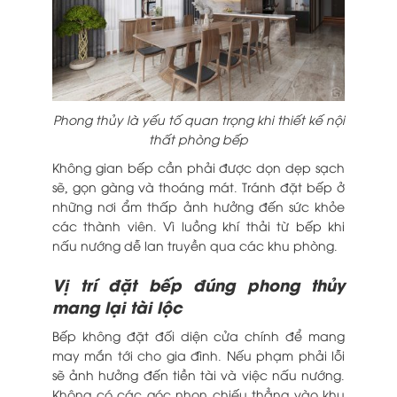
Phong thủy là yếu tố quan trọng khi thiết kế nội
thất phòng bếp
Không gian bếp cần phải được dọn dẹp sạch
sẽ, gọn gàng và thoáng mát. Tránh đặt bếp ở
những nơi ẩm thấp ảnh hưởng đến sức khỏe
các thành viên. Vì luồng khí thải từ bếp khi
nấu nướng dễ lan truyền qua các khu phòng.
Vị trí đặt bếp đúng phong thủy
mang lại tài lộc
Bếp không đặt đối diện cửa chính để mang
may mắn tới cho gia đình. Nếu phạm phải lỗi
sẽ ảnh hưởng đến tiền tài và việc nấu nướng.
Không có các góc nhọn chiếu thẳng vào khu