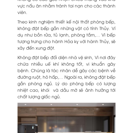
vực nấu ăn nhằm tránh tai nạn cho các thành
viên.
Theo
kinh nghiệm thiết kế nội thất phòng bếp
,
không đặt bếp gần những vật có tính Thủy. Ví
dụ như bồn rửa, tủ lạnh, phòng tắm,… Vì bếp
tượng trưng cho hành Hỏa kỵ với hành Thủy, sẽ
xảy đến xung đột.
Không đặt bếp đối diện nhà vệ sinh, Vì nơi đây
chứa nhiều uế khí không tốt, vi khuẩn gây
bệnh. Chúng là tác nhân dễ gây các bệnh về
đường ruột, hô hấp,… Ngoài ra, không đặt bếp
gần phòng ngủ. Lý do phòng bếp có lượng
nhiệt cao, khói và dầu mỡ sẽ ảnh hưởng tới
chất lượng giấc ngủ.