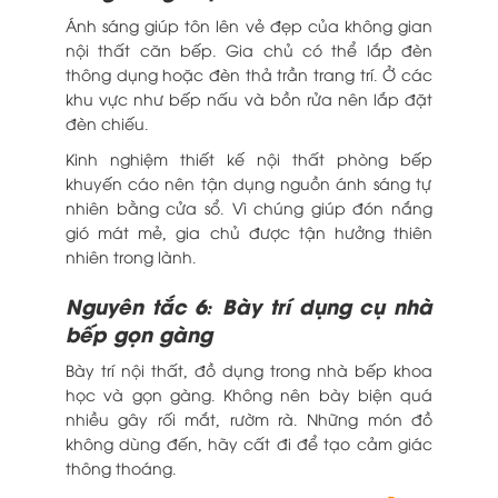
Ánh sáng giúp tôn lên vẻ đẹp của không gian
nội thất căn bếp. Gia chủ có thể lắp đèn
thông dụng hoặc đèn thả trần trang trí. Ở các
khu vực như bếp nấu và bồn rửa nên lắp đặt
đèn chiếu.
Kinh nghiệm thiết kế nội thất phòng bếp
khuyến cáo nên tận dụng nguồn ánh sáng tự
nhiên bằng cửa sổ. Vì chúng giúp đón nắng
gió mát mẻ, gia chủ được tận hưởng thiên
nhiên trong lành.
Nguyên tắc 6: Bày trí dụng cụ nhà
bếp gọn gàng
Bày trí nội thất, đồ dụng trong nhà bếp khoa
học và gọn gàng. Không nên bày biện quá
nhiều gây rối mắt, rườm rà. Những món đồ
không dùng đến, hãy cất đi để tạo cảm giác
thông thoáng.