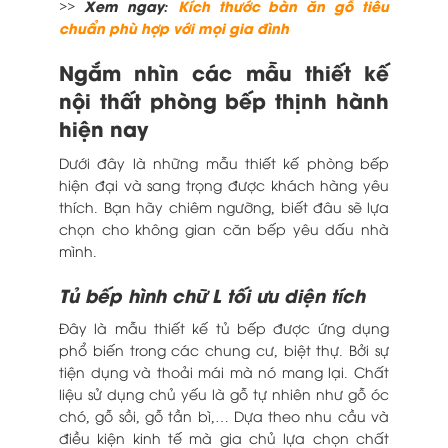
>> Xem ngay:
Kích thước bàn ăn gỗ tiêu
chuẩn phù hợp với mọi gia đình
Ngắm nhìn các mẫu thiết kế
nội thất phòng bếp thịnh hành
hiện nay
Dưới đây là những mẫu thiết kế phòng bếp
hiện đại và sang trọng được khách hàng yêu
thích. Bạn hãy chiêm ngưỡng, biết đâu sẽ lựa
chọn cho không gian căn bếp yêu dấu nhà
mình.
Tủ bếp hình chữ L tối ưu diện tích
Đây là mẫu thiết kế tủ bếp được ứng dụng
phổ biến trong các chung cư, biệt thự. Bởi sự
tiện dụng và thoải mái mà nó mang lại. Chất
liệu sử dụng chủ yếu là gỗ tự nhiên như gỗ óc
chó, gỗ sồi, gỗ tần bì,… Dựa theo nhu cầu và
điều kiện kinh tế mà gia chủ lựa chọn chất