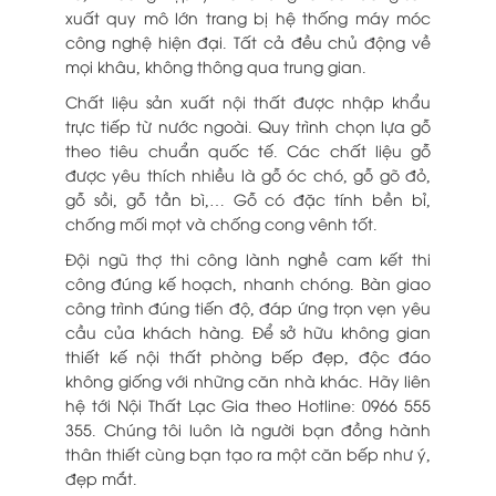
xuất quy mô lớn trang bị hệ thống máy móc
công nghệ hiện đại. Tất cả đều chủ động về
mọi khâu, không thông qua trung gian.
Chất liệu sản xuất nội thất được nhập khẩu
trực tiếp từ nước ngoài. Quy trình chọn lựa gỗ
theo tiêu chuẩn quốc tế. Các chất liệu gỗ
được yêu thích nhiều là gỗ óc chó, gỗ gõ đỏ,
gỗ sồi, gỗ tần bì,… Gỗ có đặc tính bền bỉ,
chống mối mọt và chống cong vênh tốt.
Đội ngũ thợ thi công lành nghề cam kết thi
công đúng kế hoạch, nhanh chóng. Bàn giao
công trình đúng tiến độ, đáp ứng trọn vẹn yêu
cầu của khách hàng.
Để sở hữu không gian
thiết kế nội thất phòng bếp đẹp, độc đáo
không giống với những căn nhà khác. Hãy liên
hệ tới Nội Thất Lạc Gia theo Hotline: 0966 555
355. Chúng tôi luôn là người bạn đồng hành
thân thiết cùng bạn tạo ra một căn bếp như ý,
đẹp mắt.