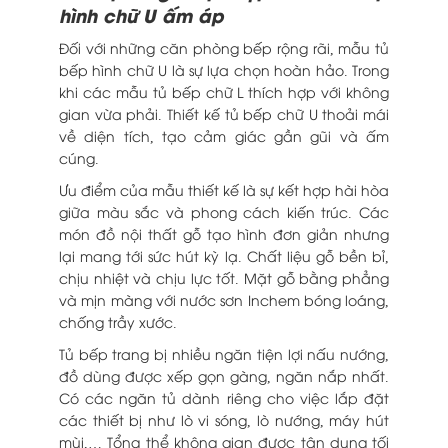
hình chữ U ấm áp
Đối với những căn phòng bếp rộng rãi, mẫu tủ
bếp hình chữ U là sự lựa chọn hoàn hảo. Trong
khi các mẫu tủ bếp chữ L thích hợp với không
gian vừa phải. Thiết kế tủ bếp chữ U thoải mái
về diện tích, tạo cảm giác gần gũi và ấm
cúng.
Ưu điểm của mẫu thiết kế là sự kết hợp hài hòa
giữa màu sắc và phong cách kiến trúc. Các
món đồ nội thất gỗ tạo hình đơn giản nhưng
lại mang tới sức hút kỳ lạ. Chất liệu gỗ bền bỉ,
chịu nhiệt và chịu lực tốt. Mặt gỗ bằng phẳng
và mịn màng với nước sơn Inchem bóng loáng,
chống trầy xước.
Tủ bếp trang bị nhiều ngăn tiện lợi nấu nướng,
đồ dùng được xếp gọn gàng, ngăn nắp nhất.
Có các ngăn tủ dành riêng cho việc lắp đặt
các thiết bị như lò vi sóng, lò nướng, máy hút
mùi,… Tổng thể không gian được tận dụng tối