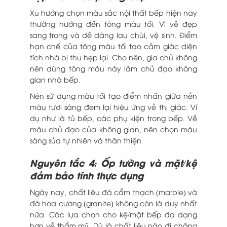
Xu hướng chọn màu sắc nội thất bếp hiện nay
thường hướng đến tông màu tối. Vì vẻ đẹp
sang trọng và dễ dàng lau chùi, vệ sinh. Điểm
hạn chế của tông màu tối tạo cảm giác diện
tích nhà bị thu hẹp lại. Cho nên, gia chủ không
nên dùng tông màu này làm chủ đạo không
gian nhà bếp.
Nên sử dụng màu tối tạo điểm nhấn giữa nền
màu tươi sáng đem lại hiệu ứng về thị giác. Ví
dụ như là tủ bếp, các phụ kiện trong bếp. Về
màu chủ đạo của không gian, nên chọn màu
sáng sủa tự nhiên và thân thiện.
Nguyên tắc 4: Ốp tường và mặt/kệ
đảm bảo tính thực dụng
Ngày nay, chất liệu đá cẩm thạch (marble) và
đá hoa cương (granite) không còn là duy nhất
nữa. Các lựa chọn cho kệ/mặt bếp đa dạng
hơn về thẩm mỹ. Dù là chất liệu nào đi chăng