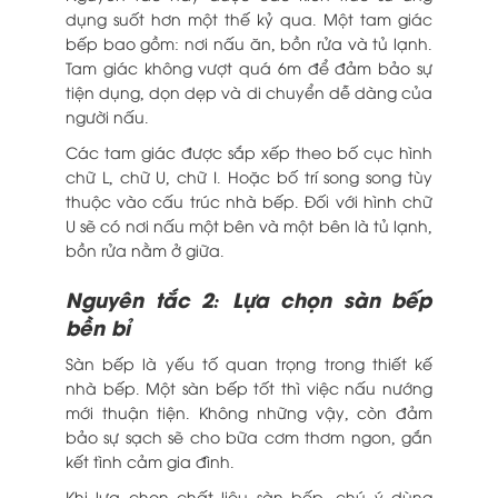
dụng suốt hơn một thế kỷ qua. Một tam giác
bếp bao gồm: nơi nấu ăn, bồn rửa và tủ lạnh.
Tam giác không vượt quá 6m để đảm bảo sự
tiện dụng, dọn dẹp và di chuyển dễ dàng của
người nấu.
Các tam giác được sắp xếp theo bố cục hình
chữ L, chữ U, chữ I. Hoặc bố trí song song tùy
thuộc vào cấu trúc nhà bếp. Đối với hình chữ
U sẽ có nơi nấu một bên và một bên là tủ lạnh,
bồn rửa nằm ở giữa.
Nguyên tắc 2: Lựa chọn sàn bếp
bền bỉ
Sàn bếp là yếu tố quan trọng trong thiết kế
nhà bếp. Một sàn bếp tốt thì việc nấu nướng
mới thuận tiện. Không những vậy, còn đảm
bảo sự sạch sẽ cho bữa cơm thơm ngon, gắn
kết tình cảm gia đình.
Khi lựa chọn chất liệu sàn bếp, chú ý dùng