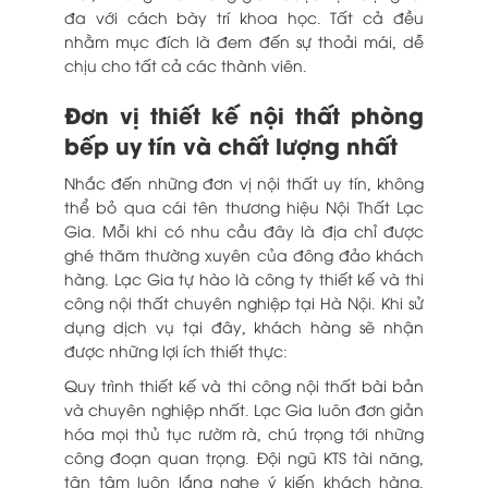
đa với cách bày trí khoa học. Tất cả đều
nhằm mục đích là đem đến sự thoải mái, dễ
chịu cho tất cả các thành viên.
Đơn vị thiết kế nội thất phòng
bếp uy tín và chất lượng nhất
Nhắc đến những đơn vị nội thất uy tín, không
thể bỏ qua cái tên thương hiệu Nội Thất Lạc
Gia. Mỗi khi có nhu cầu đây là địa chỉ được
ghé thăm thường xuyên của đông đảo khách
hàng.
Lạc Gia tự hào là công ty thiết kế và thi
công nội thất chuyên nghiệp tại Hà Nội. Khi sử
dụng dịch vụ tại đây, khách hàng sẽ nhận
được những lợi ích thiết thực:
Quy trình thiết kế và thi công nội thất bài bản
và chuyên nghiệp nhất. Lạc Gia luôn đơn giản
hóa mọi thủ tục rườm rà, chú trọng tới những
công đoạn quan trọng. Đội ngũ KTS tài năng,
tận tâm luôn lắng nghe ý kiến khách hàng.