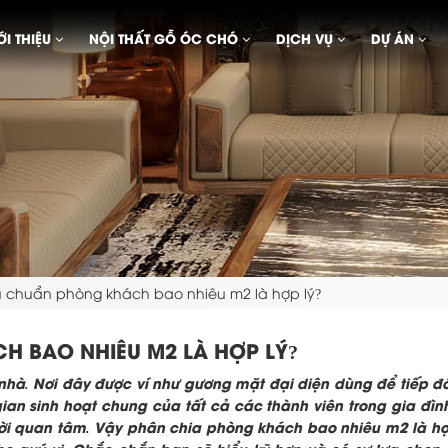
ỚI THIỆU
NỘI THẤT GỖ ÓC CHÓ
DỊCH VỤ
DỰ ÁN
êu chuẩn phòng khách bao nhiêu m2 là hợp lý?
H BAO NHIÊU M2 LÀ HỢP LÝ?
nhà. Nơi đây được ví như gương mặt đại diện dùng để tiếp đ
an sinh hoạt chung của tất cả các thành viên trong gia đình
ười quan tâm. Vậy phân chia
phòng khách bao nhiêu m2 là hợ