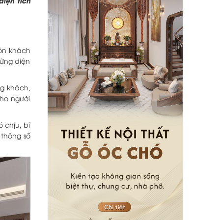
diện tích
đón khách
hững diện
ng khách,
cho người
 chịu, bí
 thông số