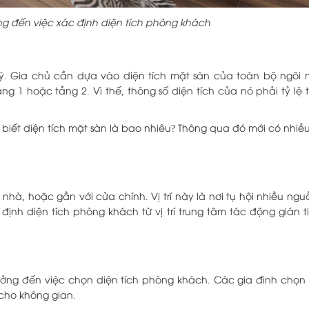
ng đến việc xác định diện tích phòng khách
ý. Gia chủ cần dựa vào diện tích mặt sàn của toàn bộ ngôi nh
 1 hoặc tầng 2. Vì thế, thông số diện tích của nó phải tỷ lệ 
biết diện tích mặt sàn là bao nhiêu? Thông qua đó mới có nhi
 nhà, hoặc gần với cửa chính. Vị trí này là nơi tụ hội nhiều ng
c định diện tích phòng khách từ vị trí trung tâm tác động gián 
ưởng đến việc chọn diện tích phòng khách. Các gia đình chọn 
 cho không gian.