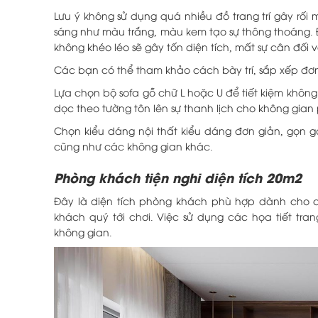
Lưu ý không sử dụng quá nhiều đồ trang trí gây rối
sáng như màu trắng, màu kem tạo sự thông thoáng. Đố
không khéo léo sẽ gây tốn diện tích, mất sự cân đối v
Các bạn có thể tham khảo cách bày trí, sắp xếp đơn
Lựa chọn bộ sofa gỗ chữ L hoặc U để tiết kiệm không
dọc theo tường tôn lên sự thanh lịch cho không gia
Chọn kiểu dáng nội thất kiểu dáng đơn giản, gọn 
cũng như các không gian khác.
Phòng khách tiện nghi diện tích 20m2
Đây là diện tích phòng khách phù hợp dành cho c
khách quý tới chơi. Việc sử dụng các họa tiết tra
không gian.