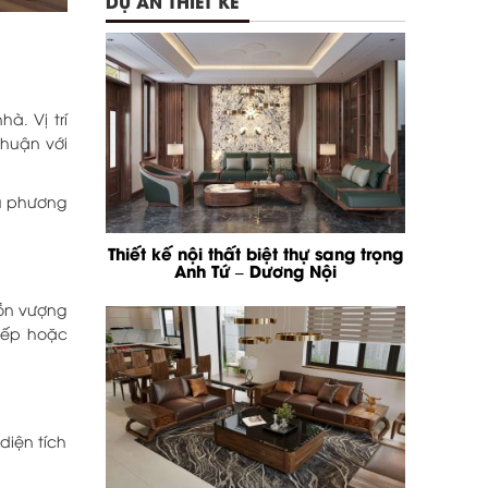
DỰ ÁN THIẾT KẾ
à. Vị trí
thuận với
ều phương
Thiết kế nội thất biệt thự sang trọng
Anh Tứ – Dương Nội
uồn vượng
tiếp hoặc
diện tích