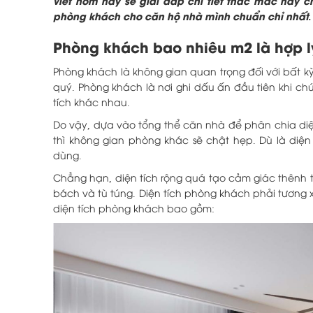
viết hôm nay sẽ giải đáp chi tiết thắc mắc này c
phòng khách cho căn hộ nhà mình chuẩn chỉ nhất.
Phòng khách
bao nhiêu m2 là hợp l
Phòng khách là không gian quan trọng đối với bất 
quý. Phòng khách là nơi ghi dấu ấn đầu tiên khi ch
tích khác nhau.
Do vậy, dựa vào tổng thể căn nhà để phân chia diệ
thì không gian phòng khác sẽ chật hẹp. Dù là diệ
dùng.
Chẳng hạn, diện tích rộng quá tạo cảm giác thênh th
bách và tù túng. Diện tích phòng khách phải tương 
diện tích phòng khách bao gồm: