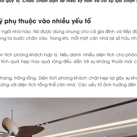
ho quý vị. Chắc chắn bạn sẽ hiểu kỹ hơn và có sự lựa chọn 
ý phụ thuộc vào nhiều yếu tố
kỳ ngôi nhà nào. Nó được dùng chung cho cả gia đình và tiếp 
úng ta bước chân vào. Trong khi, mỗi một căn nhà lại sở hữu n
n tích phòng khách hợp lý. Nếu dành nhiều diện tích cho phò
n tích quá hẹp hay quá rộng đều dẫn tới sự không thoải mái 
ang, trống rỗng. Diện tích phong khách chật hẹp lại gây sự khó
xứng với diện tích tổng thể căn nhà. Các yếu tố ảnh hưởng đến