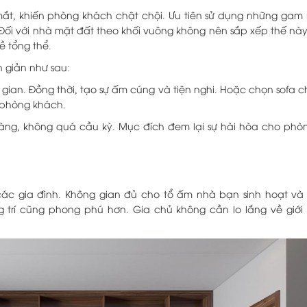
 mắt, khiến phòng khách chật chội. Ưu tiên sử dụng những gam
i với nhà mặt đất theo khối vuông không nên sắp xếp thế này. 
ề tổng thể.
 giản như sau:
 gian. Đồng thời, tạo sự ấm cúng và tiện nghi. Hoặc chọn sofa c
n phòng khách.
gàng, không quá cầu kỳ. Mục đích đem lại sự hài hòa cho ph
ác gia đình. Không gian đủ cho tổ ấm nhà bạn sinh hoạt và 
ng trí cũng phong phú hơn. Gia chủ không cần lo lắng về giớ