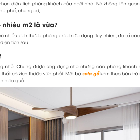
 chọn diện tích phòng khách của ngôi nhà. Nó không liên quan
 nhà phố, chung cư,…
o nhiêu m2 là vừa?
ó nhiều kích thước phòng khách đa dạng. Tuy nhiên, đa số các
iện tích sau:
2
hông nhỏ. Chúng được ứng dụng cho những căn phòng khách 
sofa gỗ
 thất có kích thước vừa phải. Một bộ
kèm theo bàn trà 
an hiệu quả.