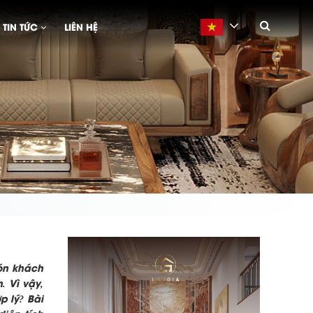
TIN TỨC
LIÊN HỆ
Vietnamese
ón khách
. Vì vậy,
p lý
? Bài