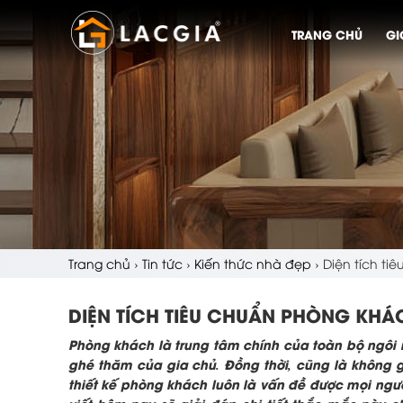
TRANG CHỦ
GI
Trang chủ
›
Tin tức
›
Kiến thức nhà đẹp
›
Diện tích ti
DIỆN TÍCH TIÊU CHUẨN PHÒNG KHÁC
Phòng khách là trung tâm chính của toàn bộ ngôi 
ghé thăm của gia chủ. Đồng thời, cũng là không gi
thiết kế phòng khách luôn là vấn đề được mọi ng