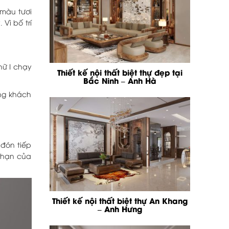
 màu tươi
Vì bố trí
hữ I chạy
Thiết kế nội thất biệt thự đẹp tại
Bắc Ninh – Anh Hà
òng khách
đón tiếp
i hạn của
Thiết kế nội thất biệt thự An Khang
– Anh Hưng