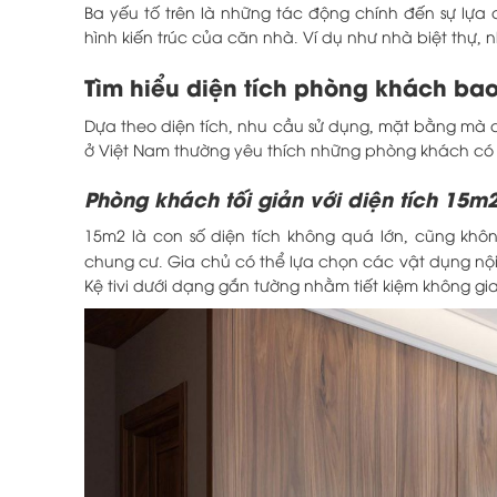
Ba yếu tố trên là những tác động chính đến sự lựa
hình kiến trúc của căn nhà. Ví dụ như nhà biệt thự,
Tìm hiểu diện tích phòng khách ba
Dựa theo diện tích, nhu cầu sử dụng, mặt bằng mà c
ở Việt Nam thường yêu thích những phòng khách có d
Phòng khách tối giản với diện tích 15m
15m2 là con số diện tích không quá lớn, cũng k
chung cư. Gia chủ có thể lựa chọn các vật dụng nội
Kệ tivi dưới dạng gắn tường nhằm tiết kiệm không gi