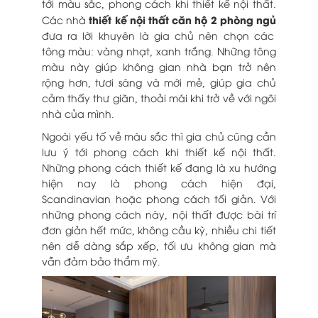
tới màu sắc, phong cách khi thiết kế nội thất.
thiết kế nội thất căn hộ 2 phòng ngủ
Các nhà
đưa ra lời khuyên là gia chủ nên chọn các
tông màu: vàng nhạt, xanh trắng. Những tông
màu này giúp không gian nhà bạn trở nên
rộng hơn, tươi sáng và mới mẻ, giúp gia chủ
cảm thấy thư giãn, thoải mái khi trở về với ngôi
nhà của mình.
Ngoài yếu tố về màu sắc thì gia chủ cũng cần
lưu ý tới phong cách khi thiết kế nội thất.
Những phong cách thiết kế đang là xu hướng
hiện nay là phong cách hiện đại,
Scandinavian hoặc phong cách tối giản. Với
những phong cách này, nội thất được bài trí
đơn giản hết mức, không cầu kỳ, nhiều chi tiết
nên dễ dàng sắp xếp, tối ưu không gian mà
vẫn đảm bảo thẩm mỹ.