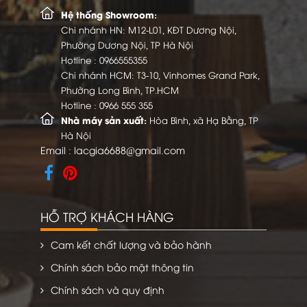
Hệ thống Showroom:
Chi nhánh HN: M12-L01, KĐT Dương Nội,
Phường Dương Nội, TP Hà Nội
Hotline :
0966555355
Chi nhánh HCM: T3-10, Vinhomes Grand Park,
Phường Long Bình, TP.HCM
Hotline :
0966 555 355
Nhà máy sản xuất:
Hòa Bình, xã Hạ Bằng, TP
Hà Nội
Email :
lacgia6688@gmail.com
HỖ TRỢ KHÁCH HÀNG
Cam kết chất lượng và bảo hành
Chính sách bảo mật thông tin
Chính sách và quy định