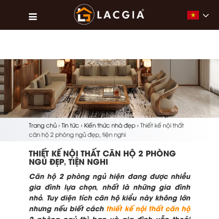
Vietna
Trang chủ
›
Tin tức
›
Kiến thức nhà đẹp
›
Thiết kế nội thất
căn hộ 2 phòng ngủ đẹp, tiện nghi
THIẾT KẾ NỘI THẤT CĂN HỘ 2 PHÒNG
NGỦ ĐẸP, TIỆN NGHI
Căn hộ 2 phòng ngủ hiện đang được nhiều
gia đình lựa chọn, nhất là những gia đình
nhỏ. Tuy diện tích căn hộ kiểu này không lớn
nhưng nếu biết cách
thiết kế nội thất căn hộ
2 phòng ngủ thì bạn và gia đình vẫn thoải