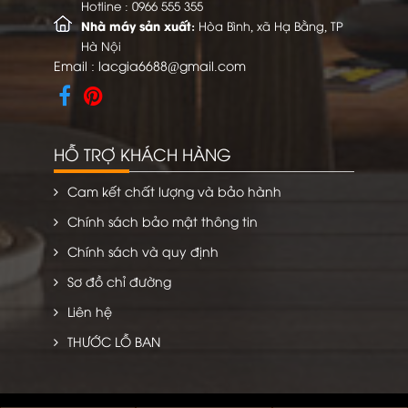
Hotline :
0966 555 355
Nhà máy sản xuất:
Hòa Bình, xã Hạ Bằng, TP
Hà Nội
Email :
lacgia6688@gmail.com
HỖ TRỢ KHÁCH HÀNG
Cam kết chất lượng và bảo hành
Chính sách bảo mật thông tin
Chính sách và quy định
Sơ đồ chỉ đường
Liên hệ
THƯỚC LỖ BAN