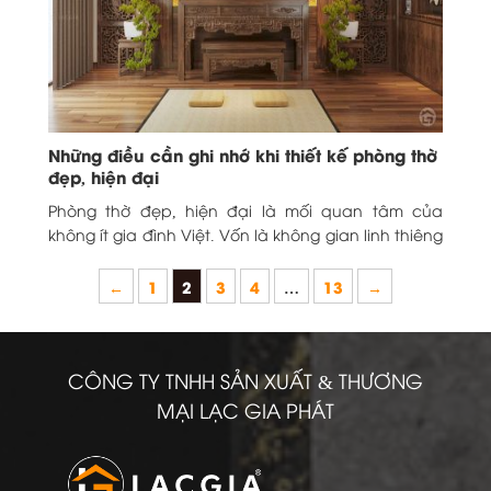
Những điều cần ghi nhớ khi thiết kế phòng thờ
đẹp, hiện đại
Phòng thờ đẹp, hiện đại là mối quan tâm của
không ít gia đình Việt. Vốn là không gian linh thiêng
và trang trọng, phòng...
←
1
2
3
4
…
13
→
CÔNG TY TNHH SẢN XUẤT & THƯƠNG
MẠI LẠC GIA PHÁT