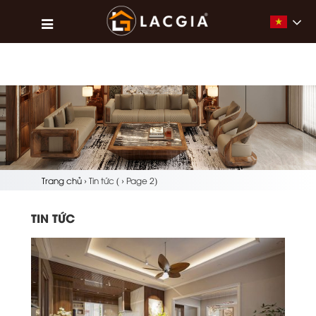
Vietna
Trang chủ
›
Tin tức
(
›
Page 2)
TIN TỨC