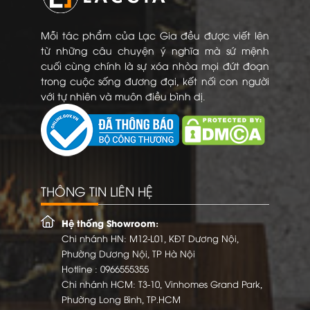
Mỗi tác phẩm của Lạc Gia đều được viết lên
từ những câu chuyện ý nghĩa mà sứ mệnh
cuối cùng chính là sự xóa nhòa mọi đứt đoạn
trong cuộc sống đương đại, kết nối con người
với tự nhiên và muôn điều bình dị.
THÔNG TIN LIÊN HỆ
Hệ thống Showroom:
Chi nhánh HN: M12-L01, KĐT Dương Nội,
Phường Dương Nội, TP Hà Nội
Hotline :
0966555355
Chi nhánh HCM: T3-10, Vinhomes Grand Park,
Phường Long Bình, TP.HCM