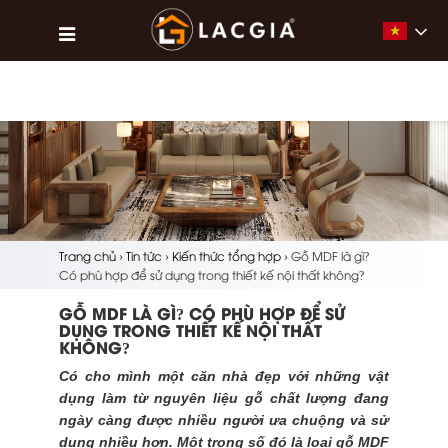
Vietna
Trang chủ
›
Tin tức
›
Kiến thức tổng hợp
›
Gỗ MDF là gì?
Có phù hợp để sử dụng trong thiết kế nội thất không?
GỖ MDF LÀ GÌ? CÓ PHÙ HỢP ĐỂ SỬ
DỤNG TRONG THIẾT KẾ NỘI THẤT
KHÔNG?
Có cho mình một căn nhà đẹp với những vật
dụng làm từ nguyên liệu gỗ chất lượng đang
ngày càng được nhiều người ưa chuộng và sử
dụng nhiều hơn. Một trong số đó là loại gỗ MDF