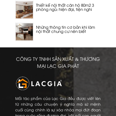
Thiết kế nội thất căn hộ 80m2 3
phòng ngủ: hiện đại, tiện nghi
Những thông tin cơ bản khi làm
nội thất chung cư nên biết
CÔNG TY TNHH SẢN XUẤT & THƯƠNG
MẠI LẠC GIA PHÁT
Mỗi tác phẩm của Lạc Gia đều được viết lên
từ những câu chuyện ý nghĩa mà sứ mệnh
cuối cùng chính là sự xóa nhòa mọi đứt đoạn
trong cuộc sống đương đại, kết nối con người