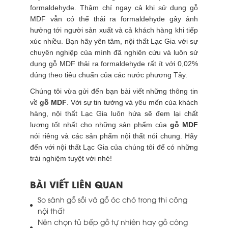
formaldehyde. Thậm chí ngay cả khi sử dụng gỗ
MDF vẫn có thể thải ra formaldehyde gây ảnh
hưởng tới người sản xuất và cả khách hàng khi tiếp
xúc nhiều. Bạn hãy yên tâm, nội thất Lạc Gia với sự
chuyên nghiệp của mình đã nghiên cứu và luôn sử
dụng gỗ MDF thải ra formaldehyde rất ít với 0,02%
đúng theo tiêu chuẩn của các nước phương Tây.
Chúng tôi vừa gửi đến bạn bài viết những thông tin
về
gỗ MDF
. Với sự tin tưởng và yêu mến của khách
hàng, nội thất Lạc Gia luôn hứa sẽ đem lại chất
lượng tốt nhất cho những sản phẩm của
gỗ MDF
nói riêng và các sản phẩm nội thất nói chung. Hãy
đến với nội thất Lạc Gia của chúng tôi để có những
trải nghiệm tuyệt vời nhé!
BÀI VIẾT LIÊN QUAN
So sánh gỗ sồi và gỗ óc chó trong thi công
nội thất
Nên chọn tủ bếp gỗ tự nhiên hay gỗ công