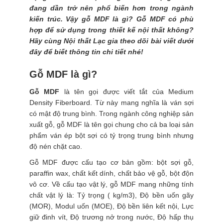
đang dần trở nên phổ biến hơn trong ngành
kiến trúc. Vậy gỗ MDF là gì? Gỗ MDF có phù
hợp để sử dụng trong thiết kế nội thất không?
Hãy cùng Nội thất Lạc gia theo dõi bài viết dưới
đây để biết thông tin chi tiết nhé!
Gỗ MDF là gì?
Gỗ MDF
là tên gọi được viết tắt của Medium
Density Fiberboard. Từ này mang nghĩa là ván sợi
có mật độ trung bình. Trong ngành công nghiệp sản
xuất gỗ, gỗ MDF là tên gọi chung cho cả ba loại sản
phẩm ván ép bột sợi có tỷ trọng trung bình nhưng
độ nén chặt cao.
Gỗ MDF được cấu tạo cơ bản gồm: bột sợi gỗ,
paraffin wax, chất kết dính, chất bảo vệ gỗ, bột độn
vô cơ. Về cấu tạo vật lý, gỗ MDF mang những tính
chất vật lý là: Tỷ trọng ( kg/m3), Độ bền uốn gãy
(MOR), Modul uốn (MOE), Độ bền liên kết nội, Lực
giữ đinh vít, Độ trương nở trong nước, Độ hấp thụ