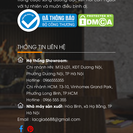
với tự nhiên và muôn điều bình dị.
THÔNG TIN LIÊN HỆ
Hệ thống Showroom:
Chi nhánh HN: M12-L01, KĐT Dương Nội,
Phường Dương Nội, TP Hà Nội
Hotline :
0966555355
Chi nhánh HCM: T3-10, Vinhomes Grand Park,
Phường Long Bình, TP.HCM
Hotline :
0966 555 355
Nhà máy sản xuất:
Hòa Bình, xã Hạ Bằng, TP
Hà Nội
Email :
lacgia6688@gmail.com