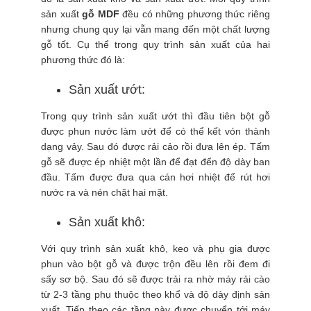
sản xuất
gỗ MDF
đều có những phương thức riêng
nhưng chung quy lại vẫn mang đến một chất lượng
gỗ tốt. Cụ thể trong quy trình sản xuất của hai
phương thức đó là:
Sản xuất ướt:
Trong quy trình sản xuất ướt thì đầu tiên bột gỗ
được phun nước làm ướt để có thể kết vón thành
dạng vảy. Sau đó được rải cảo rồi đưa lên ép. Tấm
gỗ sẽ được ép nhiệt một lần để đạt đến độ dày ban
đầu. Tấm được đưa qua cán hơi nhiệt để rút hơi
nước ra và nén chặt hai mặt.
Sản xuất khô:
Với quy trình sản xuất khô, keo và phụ gia được
phun vào bột gỗ và được trộn đều lên rồi đem đi
sấy sơ bộ. Sau đó sẽ được trải ra nhờ máy rải cào
từ 2-3 tầng phụ thuộc theo khổ và độ dày định sản
xuất. Tiếp theo các tầng này được chuyển tới máy