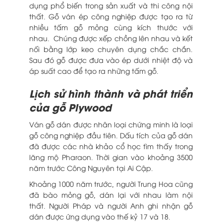
dụng phổ biến trong sản xuất và thi công nội
thất. Gỗ ván ép công nghiệp được tạo ra từ
nhiều tấm gỗ mỏng cùng kích thước với
nhau.
Chúng được xếp chồng lên nhau và kết
nối bằng lớp keo chuyên dụng chắc chắn.
Sau đó gỗ được đưa vào ép dưới nhiệt độ và
áp suất cao để tạo ra những tấm gỗ.
Lịch sử hình thành và phát triển
của gỗ Plywood
Ván gỗ dán được nhân loại chứng minh là loại
gỗ công nghiệp đầu tiên. Dấu tích của gỗ dán
đã được các nhà khảo cổ học tìm thấy trong
lăng mộ Pharaon. Thời gian vào khoảng 3500
năm trước Công Nguyên tại Ai Cập.
Khoảng 1000 năm trước, người Trung Hoa cũng
đã bào mỏng gỗ, dán lại với nhau làm nội
thất. Người Pháp và người Anh ghi nhận gỗ
dán được ứng dụng vào thế kỷ 17 và 18.