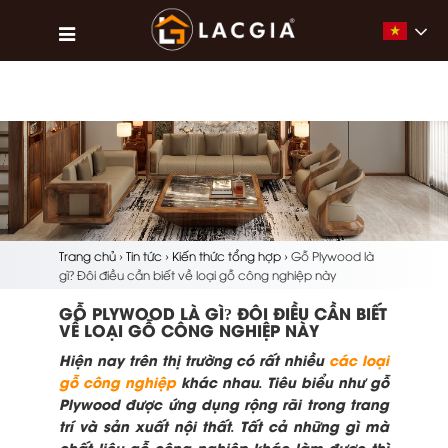
Vietna
Trang chủ
›
Tin tức
›
Kiến thức tổng hợp
›
Gỗ Plywood là
gì? Đôi điều cần biết về loại gỗ công nghiệp này
GỖ PLYWOOD LÀ GÌ? ĐÔI ĐIỀU CẦN BIẾT
VỀ LOẠI GỖ CÔNG NGHIỆP NÀY
Hiện nay trên thị trường có rất nhiều
các loại
gỗ công nghiệp
khác nhau. Tiêu biểu như gỗ
Plywood được ứng dụng rộng rãi trong trang
trí và sản xuất nội thất. Tất cả những gì mà
chất liệu gỗ công nghiệp khác làm được thì