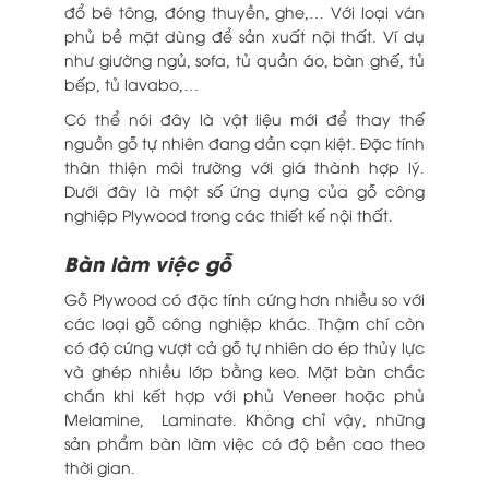
đổ bê tông, đóng thuyền, ghe,… Với loại ván
phủ bề mặt dùng để sản xuất nội thất. Ví dụ
như giường ngủ, sofa, tủ quần áo, bàn ghế, tủ
bếp, tủ lavabo,…
Có thể nói đây là vật liệu mới để thay thế
nguồn gỗ tự nhiên đang dần cạn kiệt. Đặc tính
thân thiện môi trường với giá thành hợp lý.
Dưới đây là một số ứng dụng của gỗ công
nghiệp Plywood trong các thiết kế nội thất.
Bàn làm việc gỗ
Gỗ Plywood có đặc tính cứng hơn nhiều so với
các loại gỗ công nghiệp khác. Thậm chí còn
có độ cứng vượt cả gỗ tự nhiên do ép thủy lực
và ghép nhiều lớp bằng keo. Mặt bàn chắc
chắn khi kết hợp với phủ Veneer hoặc phủ
Melamine, Laminate. Không chỉ vậy, những
sản phẩm bàn làm việc có độ bền cao theo
thời gian.