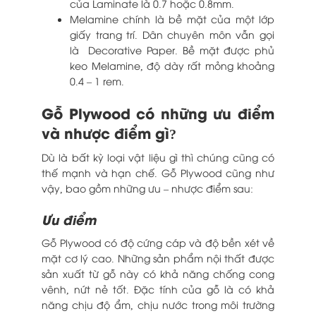
của Laminate là 0.7 hoặc 0.8mm.
Melamine chính là bề mặt của một lớp
giấy trang trí. Dân chuyên môn vẫn gọi
là Decorative Paper. Bề mặt được phủ
keo Melamine, độ dày rất mỏng khoảng
0.4 – 1 rem.
Gỗ Plywood có những ưu điểm
và nhược điểm gì?
Dù là bất kỳ loại vật liệu gì thì chúng cũng có
thế mạnh và hạn chế. Gỗ Plywood cũng như
vậy, bao gồm những ưu – nhược điểm sau:
Ưu điểm
Gỗ Plywood có độ cứng cáp và độ bền xét về
mặt cơ lý cao. Những sản phẩm nội thất được
sản xuất từ gỗ này có khả năng chống cong
vênh, nứt nẻ tốt. Đặc tính của gỗ là có khả
năng chịu độ ẩm, chịu nước trong môi trường