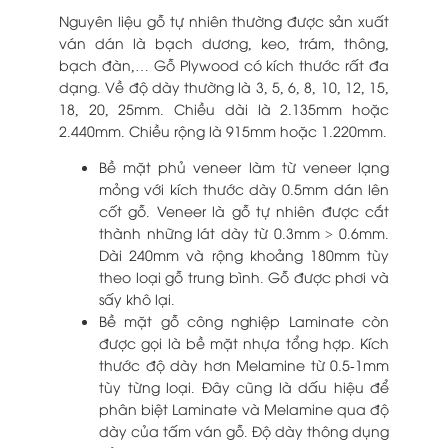
Nguyên liệu gỗ tự nhiên thường được sản xuất
ván dán là bạch dương, keo, trám, thông,
bạch đàn,… Gỗ Plywood có kích thước rất đa
dạng. Về độ dày thường là 3, 5, 6, 8, 10, 12, 15,
18, 20, 25mm. Chiều dài là 2.135mm hoặc
2.440mm. Chiều rộng là 915mm hoặc 1.220mm.
Bề mặt phủ veneer làm từ veneer lạng
mỏng với kích thước dày 0.5mm dán lên
cốt gỗ. Veneer là gỗ tự nhiên được cắt
thành những lát dày từ 0.3mm > 0.6mm.
Dài 240mm và rộng khoảng 180mm tùy
theo loại gỗ trung bình. Gỗ được phơi và
sấy khô lại.
Bề mặt gỗ công nghiệp Laminate còn
được gọi là bề mặt nhựa tổng hợp. Kích
thước độ dày hơn Melamine từ 0.5-1mm
tùy từng loại. Đây cũng là dấu hiệu để
phân biệt Laminate và Melamine qua độ
dày của tấm ván gỗ. Độ dày thông dụng