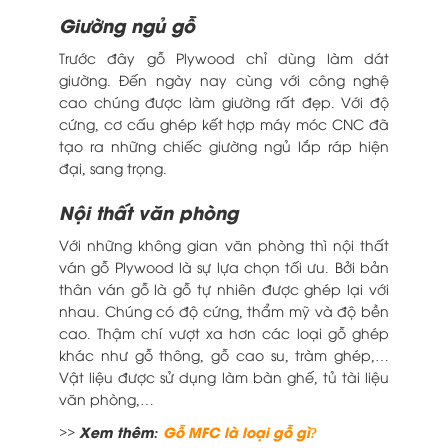
Giường ngủ gỗ
Trước đây gỗ Plywood chỉ dùng làm dát
giường. Đến ngày nay cùng với công nghệ
cao chúng được làm giường rất đẹp. Với độ
cứng, cơ cấu ghép kết hợp máy móc CNC đã
tạo ra những chiếc giường ngủ lắp ráp hiện
đại, sang trọng.
Nội thất văn phòng
Với những không gian văn phòng thì nội thất
ván gỗ Plywood là sự lựa chọn tối ưu. Bởi bản
thân ván gỗ là gỗ tự nhiên được ghép lại với
nhau. Chúng có độ cứng, thẩm mỹ và độ bền
cao. Thậm chí vượt xa hơn các loại gỗ ghép
khác như gỗ thông, gỗ cao su, tràm ghép,…
Vật liệu được sử dụng làm bàn ghế, tủ tài liệu
văn phòng,…
>> Xem thêm:
Gỗ MFC là loại gỗ gì?