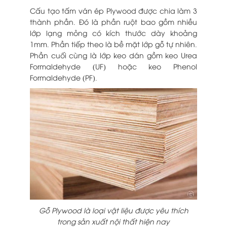
Cấu tạo tấm ván ép Plywood được chia làm 3
thành phần. Đó là phần ruột bao gồm nhiều
lớp lạng mỏng có kích thước dày khoảng
1mm. Phần tiếp theo là bề mặt lớp gỗ tự nhiên.
Phần cuối cùng là lớp keo dán gồm keo Urea
Formaldehyde (UF) hoặc keo Phenol
Formaldehyde (PF).
Gỗ Plywood là loại vật liệu được yêu thích
trong sản xuất nội thất hiện nay