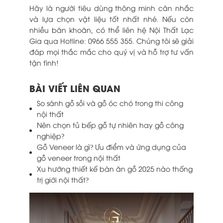
Hãy là người tiêu dùng thông minh cân nhắc
và lựa chọn vật liệu tốt nhất nhé. Nếu còn
nhiều băn khoăn, có thể liên hệ Nội Thất Lạc
Gia qua Hotline: 0966 555 355. Chúng tôi sẽ giải
đáp mọi thắc mắc cho quý vị và hỗ trợ tư vấn
tận tình!
BÀI VIẾT LIÊN QUAN
So sánh gỗ sồi và gỗ óc chó trong thi công
nội thất
Nên chọn tủ bếp gỗ tự nhiên hay gỗ công
nghiệp?
Gỗ Veneer là gì? Ưu điểm và ứng dụng của
gỗ veneer trong nội thất
Xu hướng thiết kế bàn ăn gỗ 2025 nào thống
trị giới nội thất?