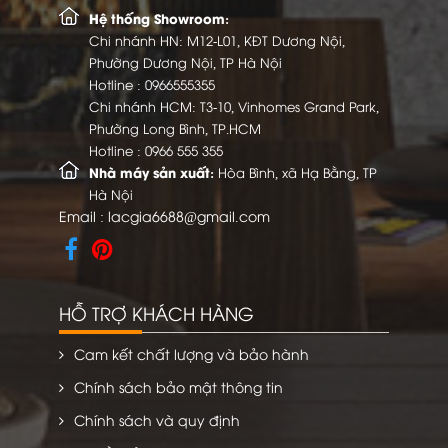
Hệ thống Showroom:
Chi nhánh HN: M12-L01, KĐT Dương Nội,
Phường Dương Nội, TP Hà Nội
Hotline :
0966555355
Chi nhánh HCM: T3-10, Vinhomes Grand Park,
Phường Long Bình, TP.HCM
Hotline :
0966 555 355
Nhà máy sản xuất:
Hòa Bình, xã Hạ Bằng, TP
Hà Nội
Email :
lacgia6688@gmail.com
HỖ TRỢ KHÁCH HÀNG
Cam kết chất lượng và bảo hành
Chính sách bảo mật thông tin
Chính sách và quy định