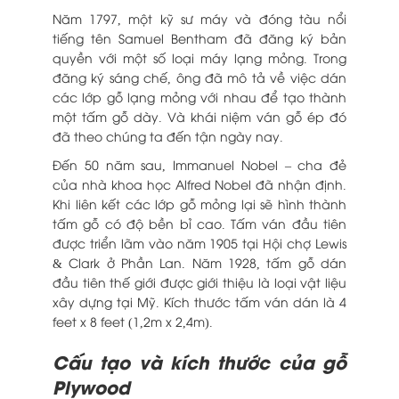
Năm 1797, một kỹ sư máy và đóng tàu nổi
tiếng tên Samuel Bentham đã đăng ký bản
quyền với một số loại máy lạng mỏng. Trong
đăng ký sáng chế, ông đã mô tả về việc dán
các lớp gỗ lạng mỏng với nhau để tạo thành
một tấm gỗ dày. Và khái niệm ván gỗ ép đó
đã theo chúng ta đến tận ngày nay.
Đến 50 năm sau, Immanuel Nobel – cha đẻ
của nhà khoa học Alfred Nobel đã nhận định.
Khi liên kết các lớp gỗ mỏng lại sẽ hình thành
tấm gỗ có độ bền bỉ cao. Tấm ván đầu tiên
được triển lãm vào năm 1905 tại Hội chợ Lewis
& Clark ở Phần Lan. Năm 1928, tấm gỗ dán
đầu tiên thế giới được giới thiệu là loại vật liệu
xây dựng tại Mỹ. Kích thước tấm ván dán là 4
feet x 8 feet (1,2m x 2,4m).
Cấu tạo và kích thước của gỗ
Plywood