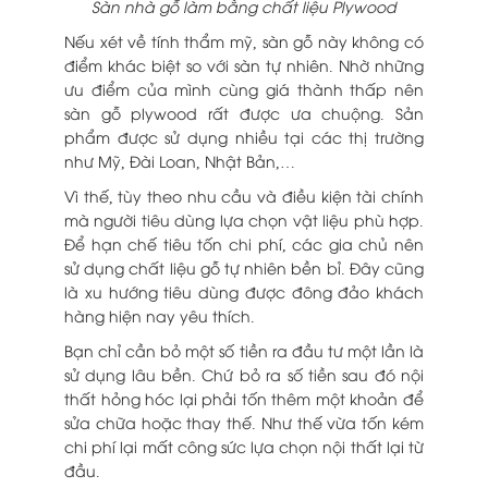
Sàn nhà gỗ làm bằng chất liệu Plywood
Nếu xét về tính thẩm mỹ, sàn gỗ này không có
điểm khác biệt so với sàn tự nhiên. Nhờ những
ưu điểm của mình cùng giá thành thấp nên
sàn gỗ plywood rất được ưa chuộng. Sản
phẩm được sử dụng nhiều tại các thị trường
như Mỹ, Đài Loan, Nhật Bản,…
Vì thế, tùy theo nhu cầu và điều kiện tài chính
mà người tiêu dùng lựa chọn vật liệu phù hợp.
Để hạn chế tiêu tốn chi phí, các gia chủ nên
sử dụng chất liệu gỗ tự nhiên bền bỉ. Đây cũng
là xu hướng tiêu dùng được đông đảo khách
hàng hiện nay yêu thích.
Bạn chỉ cần bỏ một số tiền ra đầu tư một lần là
sử dụng lâu bền. Chứ bỏ ra số tiền sau đó nội
thất hỏng hóc lại phải tốn thêm một khoản để
sửa chữa hoặc thay thế. Như thế vừa tốn kém
chi phí lại mất công sức lựa chọn nội thất lại từ
đầu.