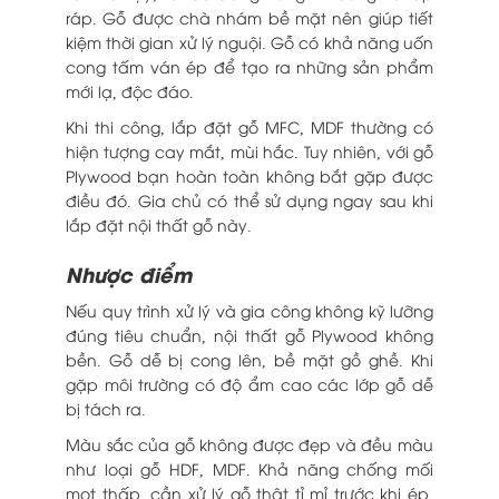
ráp. Gỗ được chà nhám bề mặt nên giúp tiết
kiệm thời gian xử lý nguội. Gỗ có khả năng uốn
cong tấm ván ép để tạo ra những sản phẩm
mới lạ, độc đáo.
Khi thi công, lắp đặt gỗ MFC, MDF thường có
hiện tượng cay mắt, mùi hắc. Tuy nhiên, với gỗ
Plywood bạn hoàn toàn không bắt gặp được
điều đó. Gia chủ có thể sử dụng ngay sau khi
lắp đặt nội thất gỗ này.
Nhược điểm
Nếu quy trình xử lý và gia công không kỹ lưỡng
đúng tiêu chuẩn, nội thất gỗ Plywood không
bền. Gỗ dễ bị cong lên, bề mặt gồ ghề. Khi
gặp môi trường có độ ẩm cao các lớp gỗ dễ
bị tách ra.
Màu sắc của gỗ không được đẹp và đều màu
như loại gỗ HDF, MDF. Khả năng chống mối
mọt thấp, cần xử lý gỗ thật tỉ mỉ trước khi ép.