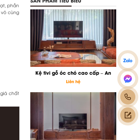
SẢN PHẨM TIÊU BIỂU
hạt, phần
n vô cùng
Kệ tivi gỗ óc chó cao cấp – An
Liên hệ
 giá chất