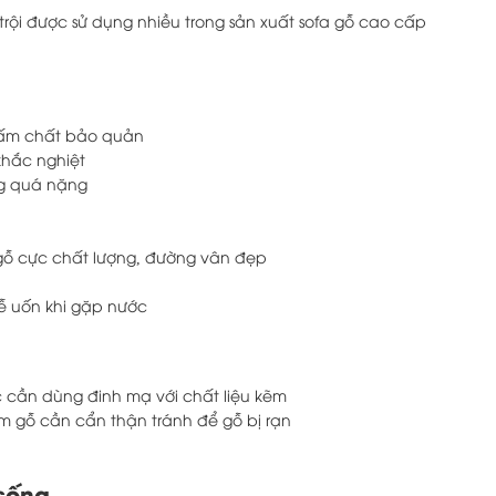
trội được sử dụng nhiều trong sản xuất sofa gỗ cao cấp
thấm chất bảo quản
khắc nghiệt
ng quá nặng
 gỗ cực chất lượng, đường vân đẹp
dễ uốn khi gặp nước
c cần dùng đinh mạ với chất liệu kẽm
m gỗ cần cẩn thận tránh để gỗ bị rạn
 sống