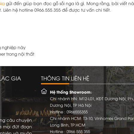
Gia
gửi đến giúp bạn đọc gỗ sồi nga là gì. Mong rằng, bài viết nà
Liên hệ hotline 0966.555.355 để được tư vấn chi tiết.
ng nghiệp này
r trong nội thất
LẠC GIA
THÔNG TIN LIÊN HỆ
Hệ thống Showroom:
Chi nhánh HN: M12-L01, KĐT Dương Nội, P
Dương Nội, TP Hà Nội
Hotline :
0966555355
Chi nhánh HCM: T3-10, Vinhomes Grand Par
ững câu chuyện
Long Bình, TP.HCM
a mọi đứt đoạn
Hotline :
0966 555 355
ự nhiên và muôn