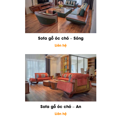
Sofa gỗ óc chó – Sóng
Liên hệ
Sofa gỗ óc chó – An
Liên hệ