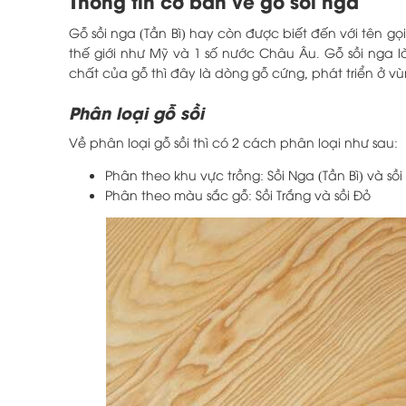
Thông tin cơ bản về gỗ sồi nga
Gỗ sồi nga (Tần Bì) hay còn được biết đến với tên g
thế giới như Mỹ và 1 số nước Châu Âu. Gỗ sồi nga l
chất của gỗ thì đây là dòng gỗ cứng, phát triển ở vù
Phân loại gỗ sồi
Về phân loại gỗ sồi thì có 2 cách phân loại như sau:
Phân theo khu vực trồng: Sồi Nga (Tần Bì) và sồ
Phân theo màu sắc gỗ: Sồi Trắng và sồi Đỏ