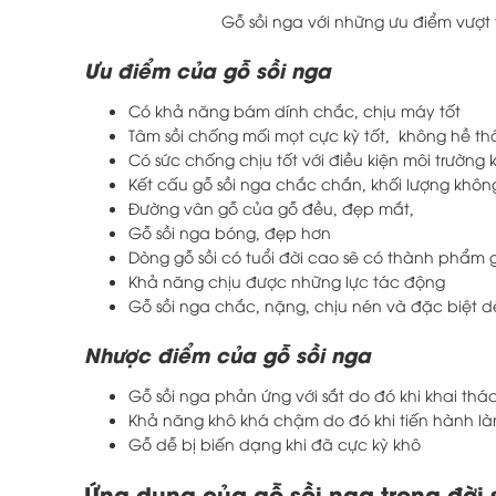
Gỗ sồi nga với những ưu điểm vượt 
Ưu điểm của gỗ sồi nga
Có khả năng bám dính chắc, chịu máy tốt
Tâm sồi chống mối mọt cực kỳ tốt, không hề 
Có sức chống chịu tốt với điều kiện môi trường 
Kết cấu gỗ sồi nga chắc chắn, khối lượng khô
Đường vân gỗ của gỗ đều, đẹp mắt,
Gỗ sồi nga bóng, đẹp hơn
Dòng gỗ sồi có tuổi đời cao sẽ có thành phẩm
Khả năng chịu được những lực tác động
Gỗ sồi nga chắc, nặng, chịu nén và đặc biệt 
Nhược điểm của gỗ sồi nga
Gỗ sồi nga phản ứng với sắt do đó khi khai thá
Khả năng khô khá chậm do đó khi tiến hành là
Gỗ dễ bị biến dạng khi đã cực kỳ khô
Ứng dụng của gỗ sồi nga trong đời