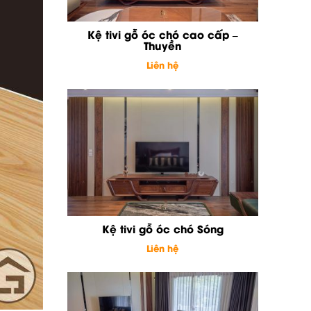
Kệ tivi gỗ óc chó cao cấp –
Thuyền
Liên hệ
Kệ tivi gỗ óc chó Sóng
Liên hệ