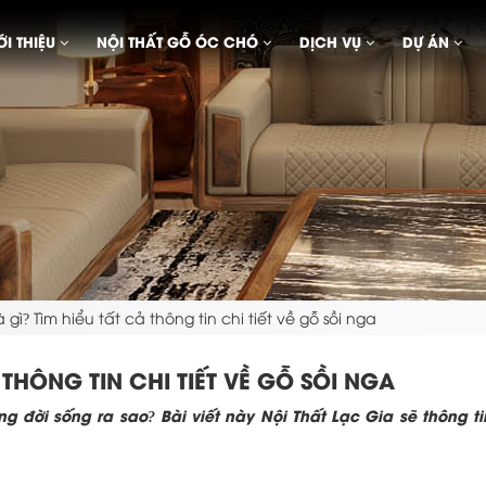
ỚI THIỆU
NỘI THẤT GỖ ÓC CHÓ
DỊCH VỤ
DỰ ÁN
 gì? Tìm hiểu tất cả thông tin chi tiết về gỗ sồi nga
 THÔNG TIN CHI TIẾT VỀ GỖ SỒI NGA
 đời sống ra sao? Bài viết này Nội Thất Lạc Gia sẽ thông tin