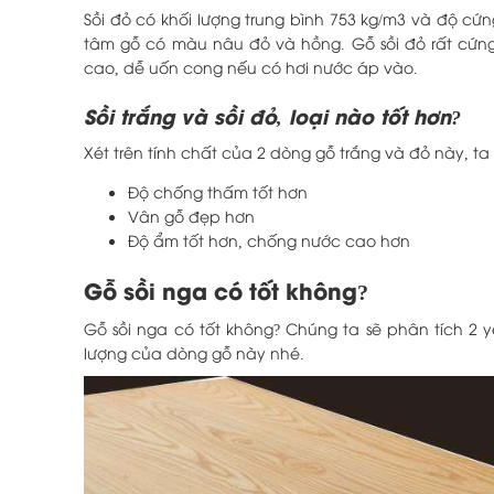
Sồi đỏ có khối lượng trung bình 753 kg/m3 và độ c
tâm gỗ có màu nâu đỏ và hồng. Gỗ sồi đỏ rất cứng
cao, dễ uốn cong nếu có hơi nước áp vào.
Sồi trắng và sồi đỏ, loại nào tốt hơn?
Xét trên tính chất của 2 dòng gỗ trắng và đỏ này, ta 
Độ chống thấm tốt hơn
Vân gỗ đẹp hơn
Độ ẩm tốt hơn, chống nước cao hơn
Gỗ sồi nga có tốt không?
Gỗ sồi nga có tốt không? Chúng ta sẽ phân tích 2 
lượng của dòng gỗ này nhé.