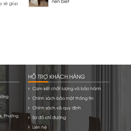
nên biết
y sẽ giúp
HỖ TRỢ KHÁCH HÀNG
Cam kết chất lượng và bảo hành
hường
Chính sách bảo mật thông tin
Chính sách và quy định
k, Phường
Sơ đồ chỉ đường
Liên hệ