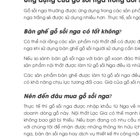
Gỗ sồi nga thường được ứng dụng trong các sản phẩm 
nga trắng sẽ được sử dụng nhiều hơn. Thực tế, sồi ng
Bàn ghế gỗ sồi nga có tốt không?
Có thể nói rằng các sản phẩm nội thất để có được độ
nga khi sử dụng bàn ghế gỗ sồi người sử dụng cần 
Nếu so sánh bàn gỗ sồi nga với bàn gỗ xoan đào th
sản phẩm nội thất được làm từ gỗ sồi Nga đều là n
Các sản phẩm bàn ghế được làm từ gỗ sồi nga đều
có khả năng chịu lực tương đối cao. Giá của gỗ sồi 
Nên đến đâu mua gỗ sồi nga?
Thực tế thì gỗ sồi nga được nhập khẩu từ Nga về n
doanh dòng gỗ này. Nội thất Lạc Gia có thế mạnh 
không bao giờ bị thiếu. Nếu bạn đang có nhu cầu m
với chúng tôi để nhận được những thông tin hữu íc
nga, bàn ăn sồi nga hay dịch vụ thiết kế thi công nội