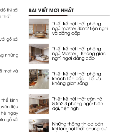
BÀI VIẾT MỚI NHẤT
ỏ thì sồi
 thất.
Thiết kế nội thất phòng
ngủ master 30m2 tiện nghi
và đẳng cấp
ới gỗ sồi
Thiết kế nội thất phòng
ngủ Master – Không gian
ằng những
nghỉ ngơi đẳng cấp
i mọt và
Thiết kế nội thất phòng
khách liền bếp – Tối ưu
không gian sống
Thiết kế nội thất căn hộ
 thể kinh
80m2 3 phòng ngủ: hiện
uyên liệu
đại, tiện nghi
n hệ ngay
fa gỗ sồi
Những thông tin cơ bản
khi làm nội thất chung cư