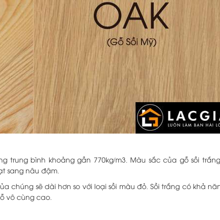
ượng trung bình khoảng gần 770kg/m3. Màu sắc của gỗ sồi trắ
hạt sang nâu đậm.
của chúng sẽ dài hơn so với loại sồi màu đỏ. Sồi trắng có khả n
gỗ vô cùng cao.