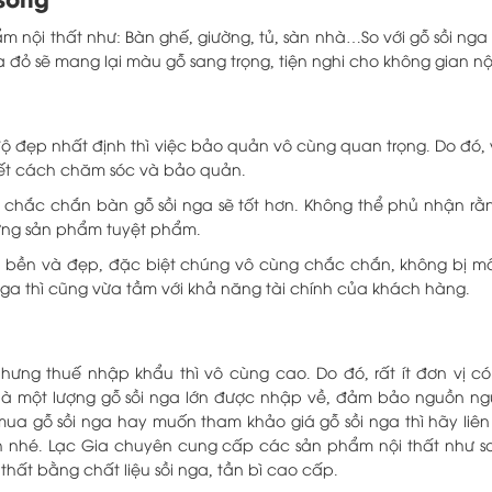
nội thất như: Bàn ghế, giường, tủ, sàn nhà…So với gỗ sồi nga đ
a đỏ sẽ mang lại màu gỗ sang trọng, tiện nghi cho không gian nội
 đẹp nhất định thì việc bảo quản vô cùng quan trọng. Do đó, v
biết cách chăm sóc và bảo quản.
ì chắc chắn bàn gỗ sồi nga sẽ tốt hơn. Không thể phủ nhận r
hững sản phẩm tuyệt phẩm.
 bền và đẹp, đặc biệt chúng vô cùng chắc chắn, không bị mố
nga thì cũng vừa tầm với khả năng tài chính của khách hàng.
hưng thuế nhập khẩu thì vô cùng cao. Do đó, rất ít đơn vị có
là một lượng gỗ sồi nga lớn được nhập về, đảm bảo nguồn ng
ua gỗ sồi nga hay muốn tham khảo giá gỗ sồi nga thì hãy liê
h nhé. Lạc Gia chuyên cung cấp các sản phẩm nội thất như so
 thất bằng chất liệu sồi nga, tần bì cao cấp.