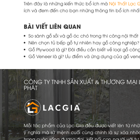
Trên đây là những kiến thức bổ ích mà
Nội Thất Lạc 
ích và đem đến cho bạn những thông tin bổ ích nhất. 
BÀI VIẾT LIÊN QUAN
So sánh gỗ sồi và gỗ óc chó trong thi công nội thất
Nên chọn tủ bếp gỗ tự nhiên hay gỗ công nghiệp?
Gỗ Plywood là gì? Đôi điều cần biết về loại gỗ cô
Gỗ Veneer là gì? Ưu điểm và ứng dụng của gỗ venee
CÔNG TY TNHH SẢN XUẤT & THƯƠNG MẠI 
PHÁT
Mỗi tác phẩm của Lạc Gia đều được viết lên từ nh
ý nghĩa mà sứ mệnh cuối cùng chính là sự xóa nhò
trong cuộc sống đương đại, kết nối con người với t