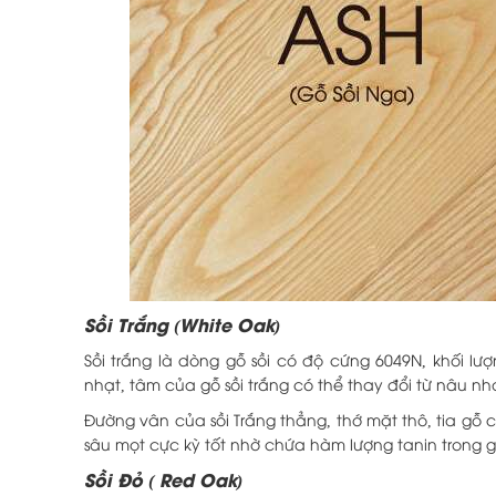
Sồi Trắng (White Oak)
Sồi trắng là dòng gỗ sồi có độ cứng 6049N, khối l
nhạt, tâm của gỗ sồi trắng có thể thay đổi từ nâu n
Đường vân của sồi Trắng thẳng, thớ mặt thô, tia gỗ 
sâu mọt cực kỳ tốt nhờ chứa hàm lượng tanin trong 
Sồi Đỏ ( Red Oak)