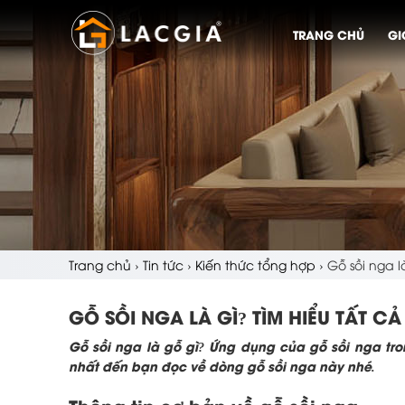
TRANG CHỦ
GI
Trang chủ
›
Tin tức
›
Kiến thức tổng hợp
›
Gỗ sồi nga là
GỖ SỒI NGA LÀ GÌ? TÌM HIỂU TẤT CẢ
Gỗ sồi nga là gỗ gì? Ứng dụng của gỗ sồi nga trong
nhất đến bạn đọc về dòng gỗ sồi nga này nhé.