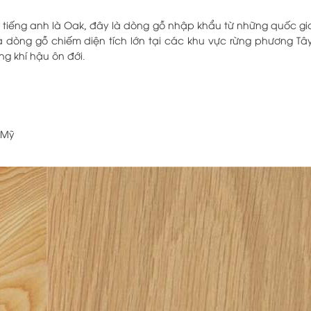
ọi tiếng anh là Oak, đây là dòng gỗ nhập khẩu từ những quốc gia
à dòng gỗ chiếm diện tích lớn tại các khu vực rừng phương Tây
ng khí hậu ôn đới.
i Mỹ