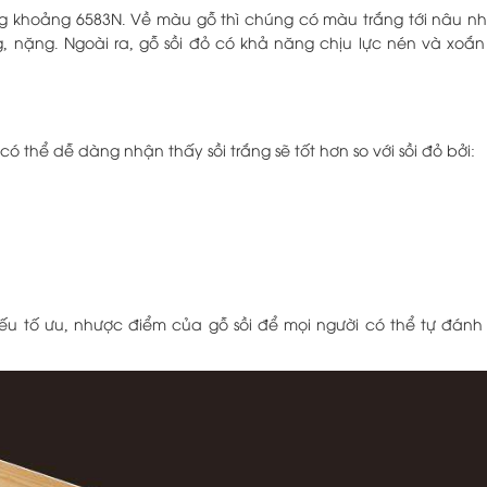
ứng khoảng 6583N. Về màu gỗ thì chúng có màu trắng tới nâu n
, nặng. Ngoài ra, gỗ sồi đỏ có khả năng chịu lực nén và xoắ
có thể dễ dàng nhận thấy sồi trắng sẽ tốt hơn so với sồi đỏ bởi:
yếu tố ưu, nhược điểm của gỗ sồi để mọi người có thể tự đánh