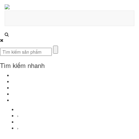
Tìm kiếm nhanh
Thiết kế nội thất biệt thự gỗ óc chó
Thiết kế nội thất chung cư cao cấp
Thiết kế nội thất khách sạn
Dự án thiết kế nội thất biệt thự Ecopark 2 tầng
Thiết kế nội thất biệt thự liền kề An Vượng – Dương Nội
Trang chủ
›
Tin tức
›
Kiến thức tổng hợp