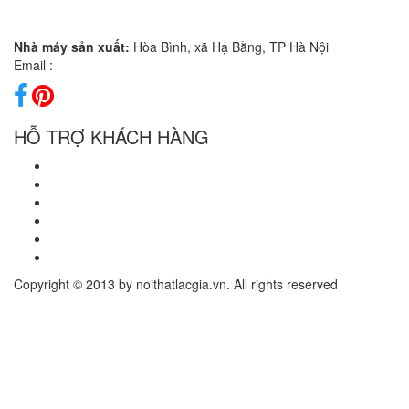
CÔNG TY TNHH SẢN XUẤT & THƯƠNG MẠI
LẠC GIA PHÁT
Mỗi tác phẩm của Lạc Gia đều được viết lên từ những câu chuyện
ý nghĩa mà sứ mệnh cuối cùng chính là sự xóa nhòa mọi đứt
đoạn trong cuộc sống đương đại, kết nối con người với tự nhiên
và muôn điều bình dị.
THÔNG TIN LIÊN HỆ
Hệ thống Showroom:
Chi nhánh HN: M12-L01, KĐT Dương Nội, Phường Dương Nội, TP
Hà Nội
Hotline :
0966555355
Chi nhánh HCM: T3-10, Vinhomes Grand Park, Phường Long
Bình, TP.HCM