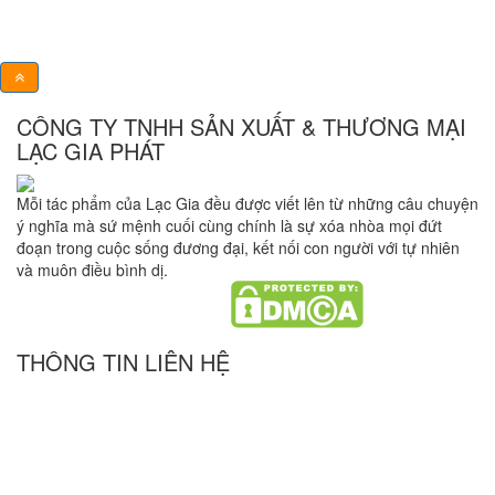
ngủ Master
– Không
gian nghỉ
ngơi đẳng
cấp
Thiết kế nội
thất phòng khách liền bếp – Tối
ưu không gian sống
Thiết kế nội
thất căn hộ
80m2 3
phòng ngủ:
hiện đại,
tiện nghi
Những
thông tin cơ
bản khi làm nội thất chung cư
nên biết