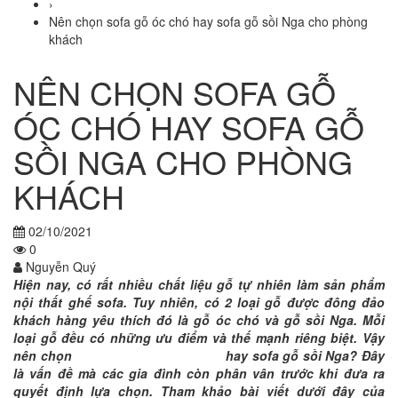
›
Nên chọn sofa gỗ óc chó hay sofa gỗ sồi Nga cho phòng
khách
NÊN CHỌN SOFA GỖ
ÓC CHÓ HAY SOFA GỖ
SỒI NGA CHO PHÒNG
KHÁCH
02/10/2021
0
Nguyễn Quý
Hiện nay, có rất nhiều chất liệu gỗ tự nhiên làm sản phẩm
nội thất ghế sofa. Tuy nhiên, có 2 loại gỗ được đông đảo
khách hàng yêu thích đó là gỗ óc chó và gỗ sồi Nga. Mỗi
loại gỗ đều có những ưu điểm và thế mạnh riêng biệt. Vậy
nên chọn
sofa gỗ óc chó hiện đại
hay sofa gỗ sồi Nga
? Đây
là vấn đề mà các gia đình còn phân vân trước khi đưa ra
quyết định lựa chọn. Tham khảo bài viết dưới đây của