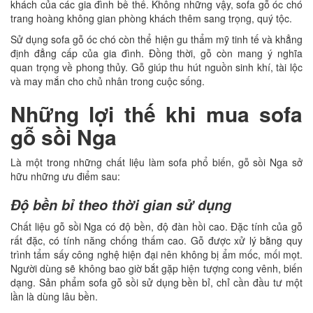
khách của các gia đình bề thế. Không những vậy, sofa gỗ óc chó
trang hoàng không gian phòng khách thêm sang trọng, quý tộc.
Sử dụng sofa gỗ óc chó còn thể hiện gu thẩm mỹ tinh tế và khẳng
định đẳng cấp của gia đình. Đồng thời, gỗ còn mang ý nghĩa
quan trọng về phong thủy. Gỗ giúp thu hút nguồn sinh khí, tài lộc
và may mắn cho chủ nhân trong cuộc sống.
Những lợi thế khi mua sofa
gỗ sồi Nga
Là một trong những chất liệu làm sofa phổ biến, gỗ sồi Nga sở
hữu những ưu điểm sau:
Độ bền bỉ theo thời gian sử dụng
Chất liệu gỗ sồi Nga có độ bền, độ đàn hồi cao. Đặc tính của gỗ
rất đặc, có tính năng chống thấm cao. Gỗ được xử lý bằng quy
trình tẩm sấy công nghệ hiện đại nên không bị ẩm mốc, mối mọt.
Người dùng sẽ không bao giờ bắt gặp hiện tượng cong vênh, biến
dạng. Sản phẩm sofa gỗ sồi sử dụng bền bỉ, chỉ cần đầu tư một
lần là dùng lâu bền.