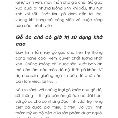
lại sự bình yên, may mắn cho gia chủ. Gỗ giúp
xua đuổi đi những luồng sinh khí xấu, thu hút
sinh khí tốt. Chất liệu gỗ đem đến tài lộc,
vượng khí trong cả công việc và cuộc sống
của các thành viên.
Gỗ óc chó có giá trị sử dụng khá
cao
Quy trình tẩm sấy gỗ góc chó trên hệ thống
công nghệ cao, kiểm duyệt chất lượng khắt
khe. Chúng không chỉ được sản xuất bàn ăn
mà còn làm các món đồ nội thất gỗ khác. Ví
dụ như sofa, giường ngủ, tủ bếp, tủ quần áo,
bàn làm việc, kệ tivi,…
Nếu so sánh với những loại gỗ khác như gõ đỏ,
sồi, thông,… thì giá bàn ăn gỗ óc chó đắt hơn.
Bởi gỗ óc chó có những đặc tính vượt trội riêng
biệt đã được giới thiệu ở trên. Do vậy, tính
thẩm mỹ và độ bền của sản phẩm được người