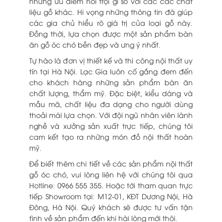
những ưu điểm nổi trội gì so với các các chất
liệu gỗ khác. Hi vọng những thông tin đã giúp
các gia chủ hiểu rõ giá trị của loại gỗ này.
Đồng thời, lựa chọn được một sản phẩm bàn
ăn gỗ óc chó bền đẹp và ưng ý nhất.
Tự hào là đơn vị thiết kế và thi công nội thất uy
tín tại Hà Nội. Lạc Gia luôn cố gắng đem đến
cho khách hàng những sản phẩm bàn ăn
chất lượng, thẩm mỹ. Đặc biệt, kiểu dáng và
mẫu mã, chất liệu đa dạng cho người dùng
thoải mái lựa chọn. Với đội ngũ nhân viên lành
nghề và xưởng sản xuất trực tiếp, chúng tôi
cam kết tạo ra những món đồ nội thất hoàn
mỹ.
Để biết thêm chi tiết về các sản phẩm nội thất
gỗ óc chó, vui lòng liên hệ với chúng tôi qua
Hotline: 0966 555 355. Hoặc tới tham quan trực
tiếp Showroom tại: M12-01, KĐT Dương Nội, Hà
Đông, Hà Nội. Quý khách sẽ được tư vấn tận
tình về sản phẩm đến khi hài lòng mới thôi.