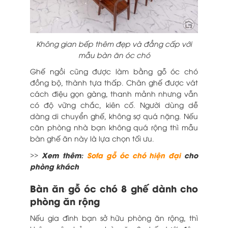
Không gian bếp thêm đẹp và đẳng cấp với
mẫu bàn ăn óc chó
Ghế ngồi cũng được làm bằng gỗ óc chó
đồng bộ, thành tựa thấp. Chân ghế được vát
cách điệu gọn gàng, thanh mảnh nhưng vẫn
có độ vững chắc, kiên cố. Người dùng dễ
dàng di chuyển ghế, không sợ quá nặng. Nếu
căn phòng nhà bạn không quá rộng thì mẫu
bàn ghế ăn này là lựa chọn tối ưu.
>> Xem thêm:
Sofa gỗ óc chó hiện đại
cho
phòng khách
Bàn ăn gỗ óc chó 8 ghế dành cho
phòng ăn rộng
Nếu gia đình bạn sở hữu phòng ăn rộng, thì