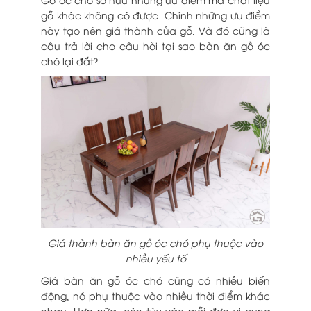
gỗ khác không có được. Chính những ưu điểm
này tạo nên giá thành của gỗ. Và đó cũng là
câu trả lời cho câu hỏi tại sao bàn ăn gỗ óc
chó lại đắt?
Giá thành bàn ăn gỗ óc chó phụ thuộc vào
nhiều yếu tố
Giá bàn ăn gỗ óc chó cũng có nhiều biến
động, nó phụ thuộc vào nhiều thời điểm khác
nhau. Hơn nữa, còn tùy vào mỗi đơn vị cung