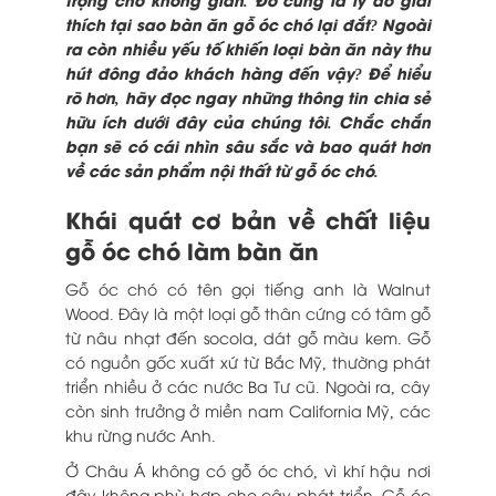
thích
tại sao bàn ăn gỗ óc chó lại đắt
? Ngoài
ra còn nhiều yếu tố khiến loại bàn ăn này thu
hút đông đảo khách hàng đến vậy? Để hiểu
rõ hơn, hãy đọc ngay những thông tin chia sẻ
hữu ích dưới đây của chúng tôi. Chắc chắn
bạn sẽ có cái nhìn sâu sắc và bao quát hơn
về các sản phẩm nội thất từ gỗ óc chó.
Khái quát cơ bản về chất liệu
gỗ óc chó làm bàn ăn
Gỗ óc chó có tên gọi tiếng anh là Walnut
Wood. Đây là một loại gỗ thân cứng có tâm gỗ
từ nâu nhạt đến socola, dát gỗ màu kem. Gỗ
có nguồn gốc xuất xứ từ Bắc Mỹ, thường phát
triển nhiều ở các nước Ba Tư cũ. Ngoài ra, cây
còn sinh trưởng ở miền nam California Mỹ, các
khu rừng nước Anh.
Ở Châu Á không có gỗ óc chó, vì khí hậu nơi
đây không phù hợp cho cây phát triển. Gỗ óc