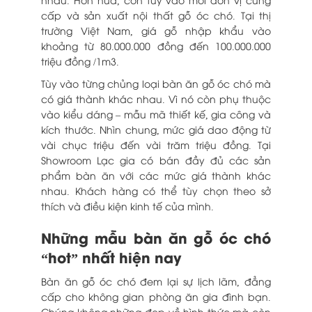
cấp và sản xuất nội thất gỗ óc chó. Tại thị
trường Việt Nam, giá gỗ nhập khẩu vào
khoảng từ 80.000.000 đồng đến 100.000.000
triệu đồng /1m3.
Tùy vào từng chủng loại bàn ăn gỗ óc chó mà
có giá thành khác nhau. Vì nó còn phụ thuộc
vào kiểu dáng – mẫu mã thiết kế, gia công và
kích thước. Nhìn chung, mức giá dao động từ
vài chục triệu đến vài trăm triệu đồng. Tại
Showroom Lạc gia có bán đầy đủ các sản
phẩm bàn ăn với các mức giá thành khác
nhau. Khách hàng có thể tùy chọn theo sở
thích và điều kiện kinh tế của mình.
Những mẫu bàn ăn gỗ óc chó
“hot” nhất hiện nay
Bàn ăn gỗ óc chó đem lại sự lịch lãm, đẳng
cấp cho không gian phòng ăn gia đình bạn.
Chúng không những đẹp về hình thức mà còn