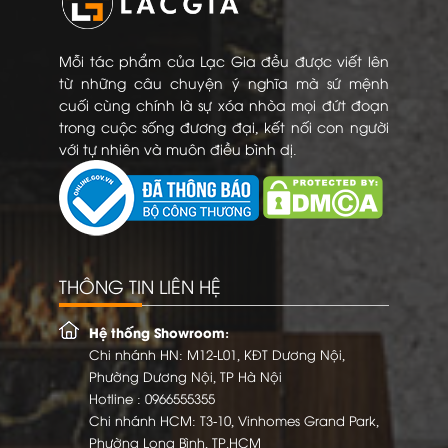
Mỗi tác phẩm của Lạc Gia đều được viết lên
từ những câu chuyện ý nghĩa mà sứ mệnh
cuối cùng chính là sự xóa nhòa mọi đứt đoạn
trong cuộc sống đương đại, kết nối con người
với tự nhiên và muôn điều bình dị.
THÔNG TIN LIÊN HỆ
Hệ thống Showroom:
Chi nhánh HN: M12-L01, KĐT Dương Nội,
Phường Dương Nội, TP Hà Nội
Hotline :
0966555355
Chi nhánh HCM: T3-10, Vinhomes Grand Park,
Phường Long Bình, TP.HCM