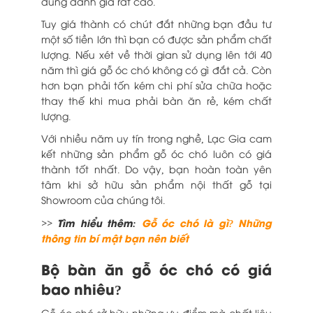
dùng đánh giá rất cao.
Tuy giá thành có chút đắt những bạn đầu tư
một số tiền lớn thì bạn có được sản phẩm chất
lượng. Nếu xét về thời gian sử dụng lên tới 40
năm thì giá gỗ óc chó không có gì đắt cả. Còn
hơn bạn phải tốn kém chi phí sửa chữa hoặc
thay thế khi mua phải bàn ăn rẻ, kém chất
lượng.
Với nhiều năm uy tín trong nghề, Lạc Gia cam
kết những sản phẩm gỗ óc chó luôn có giá
thành tốt nhất. Do vậy, bạn hoàn toàn yên
tâm khi sở hữu sản phẩm nội thất gỗ tại
Showroom của chúng tôi.
>> Tìm hiểu thêm:
Gỗ óc chó là gì? Những
thông tin bí mật bạn nên biết
Bộ bàn ăn gỗ óc chó có giá
bao nhiêu?
Gỗ óc chó sở hữu những ưu điểm mà chất liệu